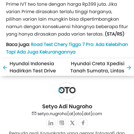
Prime IVT two tone dengan harga Rp399 juta. Jika
varian Prime dirasakan terlalu tinggi harganya,
pilihan varian lain mungkin bisa dipertimbangkan
namun dengan konsekuensi hilangnya beberapa fitur
yang hanya dirasakan pada varian teratas.
(STA/RS)
Baca juga:
Road Test Chery Tiggo 7 Pro: Ada Kelebihan
Tapi Ada Juga Kekurangannya
Hyundai Indonesia
Hyundai Creta Xpedisi
Hadirkan Test Drive
Tanah Sumatra, Lintas
Creta Melalui Platform
2.712 Km dan 8 Provinsi
Metaverse Zepeto
Hingga Finis di Aceh
Setyo Adi Nugroho
setyo.nugroho[at]oto[dot]com
Pemuda asal Yogyakarta yang gemar fotografi dan