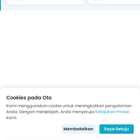
Cookies pada Oto
Kami menggunakan cookie untuk meningkatkan pengalaman
Tren & Pembaruan Terbaru
Anda. Dengan menjelajah, Anda menyetujui
Kebijakan Privasi
kami.
Terbaru
Populer
Membatalkan
Saya Setuju