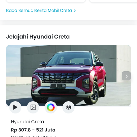
2026. Dulu identik dengan
Alpha untuk mem
kendaraan gaya hidup, kini
kebutuhan konsu
Berita Mobil Creta
SUV lebih...
segmen B 5-penump
Jelajahi Hyundai Creta
Hyundai Creta
Rp 307,8 - 521 Juta