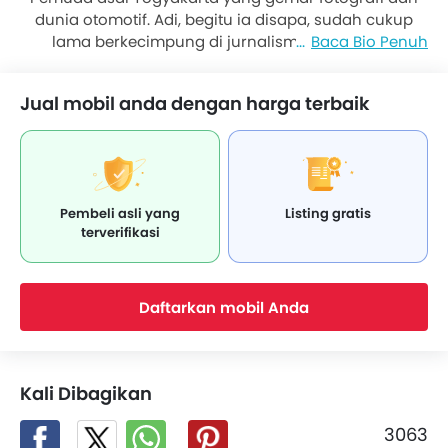
dunia otomotif. Adi, begitu ia disapa, sudah cukup
lama berkecimpung di jurnalisme. Khususnya
Baca Bio Penuh
otomotif. Salah satu poin paling menarik dari dirinya,
sang bapak mengoleksi motor Honda Supra. Berlanjut
Jual mobil anda dengan harga terbaik
sampai dirinya yang tetap setia menggunakan
moped atau motor bebek Honda Supra di tengah
terpaan gelombang skutik.
Pembeli asli yang
Listing gratis
terverifikasi
Daftarkan mobil Anda
Kali Dibagikan
3063