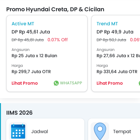
Promo Hyundai Creta, DP & Cicilan
Active MT
Trend MT
DP Rp 45,61 Juta
DP Rp 49,9 Juta
0.07% Off
0.06
DP Rp 45,81 Juta
DP Rp 50,1 Juta
Angsuran
Angsuran
Rp 25 Juta x 12 Bulan
Rp 27,66 Juta x 12 B
Harga
Harga
Rp 299,7 Juta OTR
Rp 331,64 Juta OTR
Lihat Promo
WHATSAPP
Lihat Promo
IIMS 2026
Jadwal
Tempat