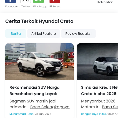
Kali Dilihat
Facebook
Twitter
Whatsapp
Pinterest
Cerita Terkait Hyundai Creta
Berita
Artikel Feature
Review Redaksi
Rekomendasi SUV Harga
Simulasi Kredit N
Bersahabat yang Layak
Creta Alpha 2026:
Dipinang di 2026
Mulai Rp10 Jutaan
Segmen SUV masih jadi
Menyambut 2026, 
primadona dan trennya
Baca Selengkapnya
Motors Indonesia 
Baca S
diperkirakan berlanjut hingga
meluncurkan New 
Muhammad Hafid,
28 Jan, 2026
Bangkit Jaya Putra,
08 Jan,