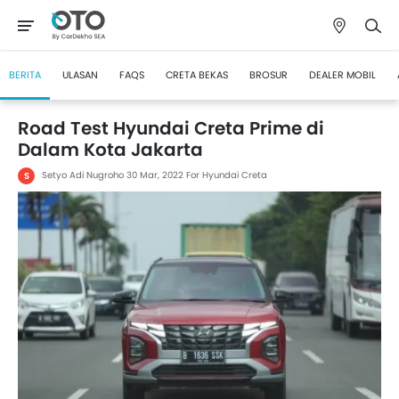
BERITA
ULASAN
FAQS
CRETA BEKAS
BROSUR
DEALER MOBIL
Road Test Hyundai Creta Prime di
Dalam Kota Jakarta
Setyo Adi Nugroho
30 Mar, 2022
For Hyundai Creta
S