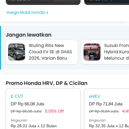
Harga Mobil Honda
Jangan lewatkan
Wuling Rilis New
Suzuki Fro
Cloud EV SE di GIIAS
Hybrid Kur
2026, Varian Baru
Meluncur di
yang Lebih Murah
2026, Kian 
dan Kini Di
Promo Honda HRV, DP & Cicilan
E CVT
eHEV
DP Rp 66,08 Juta
DP Rp 71,84 Juta
5.05% Off
4.4
DP Rp 86,08 Juta
DP Rp 91,84 Juta
Angsuran
Angsuran
Rp 28,01 Juta x 12 Bulan
Rp 32,35 Juta x 12 B