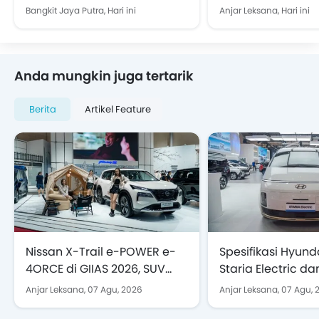
Premium, Harga Rp958 Juta
Assemblers Purw
Bangkit Jaya Putra,
Hari ini
Anjar Leksana,
Hari ini
Semenarik Apa?
Anda mungkin juga tertarik
Berita
Artikel Feature
Nissan X-Trail e-POWER e-
Spesifikasi Hyun
4ORCE di GIIAS 2026, SUV
Staria Electric da
Elektrifikasi untuk
yang Mejeng di G
Anjar Leksana,
07 Agu, 2026
Anjar Leksana,
07 Agu, 
Petualangan Keluarga Dijual