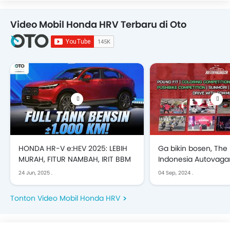
Video Mobil Honda HRV Terbaru di Oto
HONDA HR-V e:HEV 2025: LEBIH
Ga bikin bosen, The
MURAH, FITUR NAMBAH, IRIT BBM
Indonesia Autovaga
Banyak Keseruan
24 Jun, 2025
.
04 Sep, 2024
.
Tonton Video Mobil Honda HRV