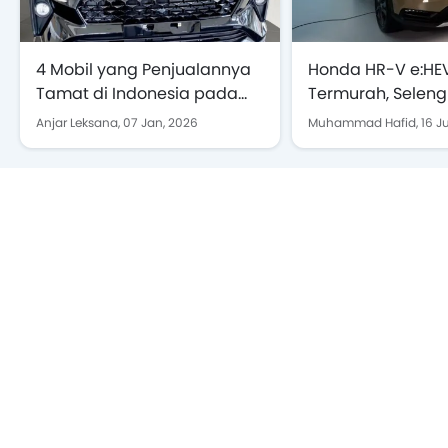
4 Mobil yang Penjualannya
Honda HR-V e:HE
Tamat di Indonesia pada
Termurah, Selen
2025
Anjar Leksana,
07 Jan, 2026
Muhammad Hafid,
16 J