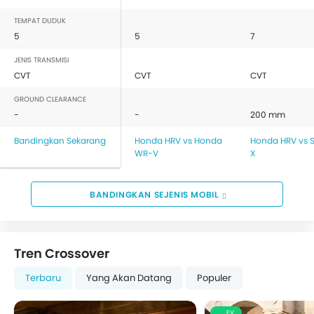
TEMPAT DUDUK
5
5
7
JENIS TRANSMISI
CVT
CVT
CVT
GROUND CLEARANCE
-
-
200 mm
Bandingkan Sekarang
Honda HRV vs Honda
Honda HRV vs S
WR-V
X
BANDINGKAN SEJENIS MOBIL
Tren Crossover
Terbaru
Yang Akan Datang
Populer
EV