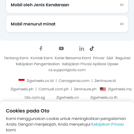
Mobil oleh Jenis Kendaraan
Mobil menurut minat
Mobil Yang Akan Datang
Tentang Kami
Kontak Kami
Karier Bersama Kami
Privasi
S&K
Regulasi
Kebijakan Pengembalian
Kebijakan Privasi Aplikasi Opsee
cs.support@oto.com
Zigwheels.co.id
Carvaganza.com
Zeninsure.id
Zigwheels.ph
Carmudi.com.ph
Zeninsure.ph
Zigwheels.my
Oto.com.sg
Zigwheels.vn
Zigwheels.co.th
Cookies pada Oto
Hak Cipta © Oto 2014-2026. Semua Hak Cipta Dilindungi.
Kami menggunakan cookie untuk meningkatkan pengalaman
Anda. Dengan menjelajah, Anda menyetujui
Kebijakan Privasi
kami.