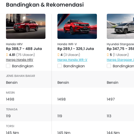
Bandingkan & Rekomendasi
Honda HRV
Honda WR-V
Hyundai Stargaze
Rp 388,7 - 488 Juta
Rp 289,1 - 326,1 Juta
Rp 347,75 - 35
4.81
(75 Ulasan)
4
(3 Ulasan)
5
(1 Ulasan)
Harga Honda HRV
Harga Honda WR-V
Harga Stargazer 
Bandingkan
Bandingkan
Bandingka
JENIS BAHAN BAKAR
Bensin
Bensin
Bensin
MESIN
1498
1498
1497
TENAGA
119
119
113
TORSI
145 Nm
145 Nm
144 Nm