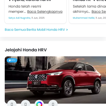
Honda telah resmi
Setelah lama dina
memperkenalkan HR-V e:HEV
Baca Selengkapnya
akhirnya merilis H
Baca S
di pasar indonesia, Selasa
hybrid atau yang 
Setyo Adi Nugroho,
11 Jun, 2025
Muhammad Hafid,
11 Jun, 2
(10/6). Selain soal teknologi
e:HEV. SUV kompak 
hibridanya yang ramah emisi,
menawarkan efisi
Berita Mobil Honda HRV
masyarakat tertarik...
bakar...
Jelajahi Honda HRV
HEV