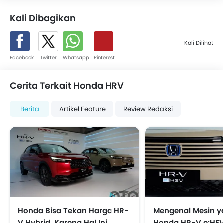
Kali Dibagikan
Kali Dilihat
Facebook
Twitter
Whatsapp
Pinterest
Cerita Terkait Honda HRV
Berita
Artikel Feature
Review Redaksi
Honda Bisa Tekan Harga HR-
Mengenal Mesin y
V Hybrid, Karena Hal Ini
Honda HR-V e:HE