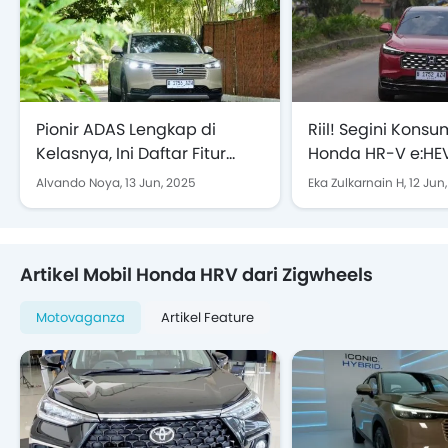
Pionir ADAS Lengkap di
Riil! Segini Kons
Kelasnya, Ini Daftar Fitur
Honda HR-V e:HEV
Honda Sensing di New HR-V
Jakarta - Anyer
Alvando Noya,
13 Jun, 2025
Eka Zulkarnain H,
12 Jun
e:HEV
Artikel Mobil Honda HRV dari Zigwheels
Motovaganza
Artikel Feature