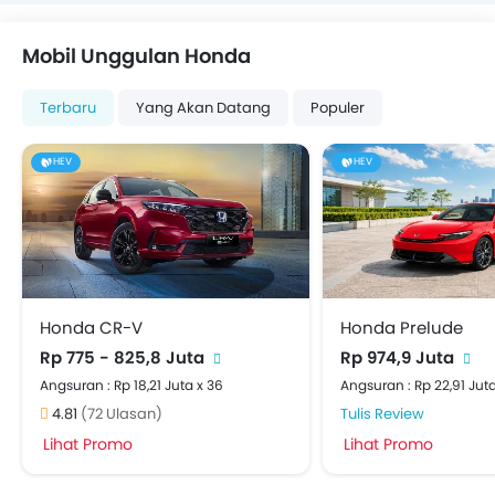
Rp795 Juta
Mobil Unggulan Honda
Terbaru
Yang Akan Datang
Populer
HEV
HEV
Honda CR-V
Honda Prelude
Rp 775 - 825,8 Juta
Rp 974,9 Juta
Angsuran : Rp 18,21 Juta x 36
Angsuran : Rp 22,91 Juta
4.81
(72 Ulasan)
Tulis Review
Lihat Promo
Lihat Promo