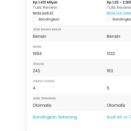
Pengaturan Posisi Stir
Rp 1,431 Milyar
Rp 1,25 - 2,18
Tulis Review
Tulis Review
Perintah Suara
Berita Audi A5
Berita CLA-Clas
Layar Sentuh
Bandingkan
Bandingk
Cup Holder - depan
Bottle Holder
JENIS BAHAN BAKAR
Bensin
Bensin
Vanity Mirror
Anti Lock Braking System
MESIN
Sensor Parkir
1984
1332
Automatic Head Lamps
TENAGA
Central Locking
242
163
Child Safety Locks
Kantong Udara Pengemudi
TEMPAT DUDUK
4
Airbag Penumpang Depan
5
Airbag Samping Depan
JENIS TRANSMISI
Sabuk Pengaman Belakang
Otomatis
Otomatis
Sabuk Pengaman Depan dengan Penyesuai ketingg
Bandingkan Sekarang
Audi A5 vs 
Pengingat Pemakaian Sabuk Pengaman
Brake Assist