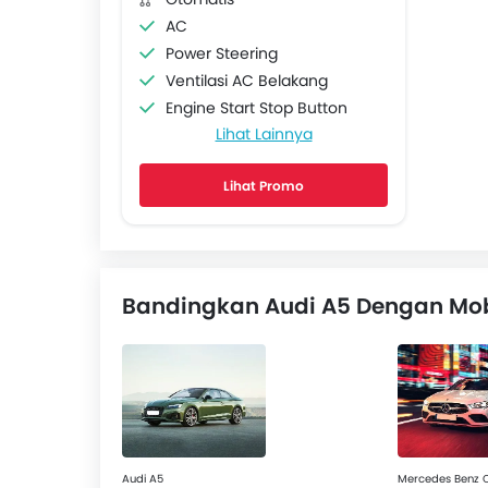
AC
Power Steering
Ventilasi AC Belakang
Engine Start Stop Button
Lihat Lainnya
Power Outlet
Lingkar kemudi Dengan Tombol Multi Fungsi
Lihat Promo
Radio AM/FM
Speaker depan
Speaker belakang
Sambungan Bluetooth
Soket USB
Bandingkan Audi A5 Dengan Mobi
Automatic Climate Control
Power Window Depan
Lampu Pengingat Jumlah Bahan Bakar
Adjustable Seats
Headrest Kursi Belakang
Arm Rest Belakang Tengah
Audi A5
Mercedes Benz 