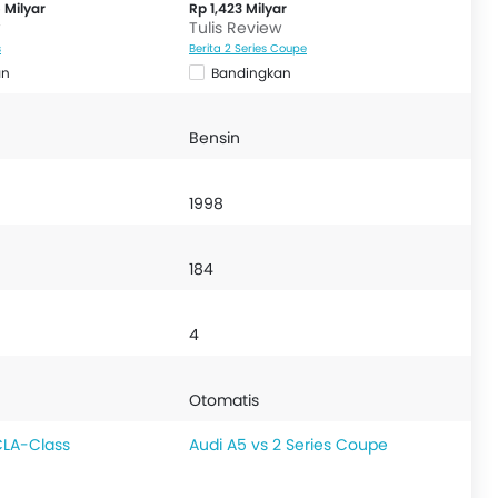
5 Milyar
Rp 1,423 Milyar
Tulis Review
s
Berita 2 Series Coupe
an
Bandingkan
Bensin
1998
184
4
Otomatis
CLA-Class
Audi A5 vs 2 Series Coupe