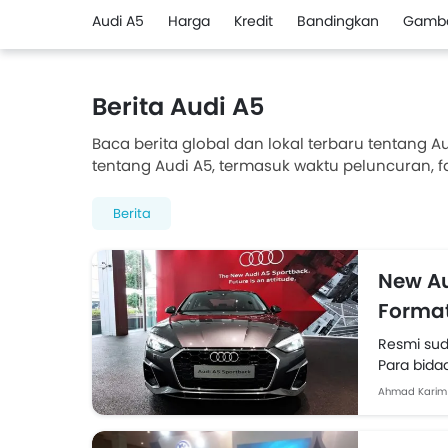
Audi A5
Harga
Kredit
Bandingkan
Gamb
Berita Audi A5
Baca berita global dan lokal terbaru tentang 
tentang Audi A5, termasuk waktu peluncuran, fa
skor keselamatan, dll.
Berita
New Au
Format
Resmi sud
Para bidad
datang...
Ahmad Karim