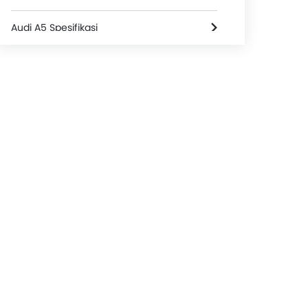
Audi A5 Spesifikasi
Warna Audi A5
Audi A5 FAQs
Audi A5 Bekas
Video Audi A5
Brosur Audi A5
Dealer Audi di jakarta-selatan
Asuransi Mobil