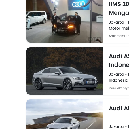
IIMS 2
Menga
Jakarta -
Motor mel
Ardiantomi
27
Audi A
Indone
Jakarta -
Indonesia
Motor sel
Indra Alfarisy
Audi A
Jakarta -