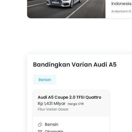
Indonesia
selaku age
Ardiantomi
13
Bandingkan Varian Audi A5
Bensin
Audi A5 Coupe 2.0 TFSI Quattro
Rp 1,431 Milyar
Harga OTR
Fitur Varian Dasar
Bensin
Otomatis