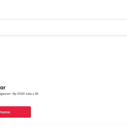
yar
gsuran : Rp 33,63 Juta x 36
 Promo