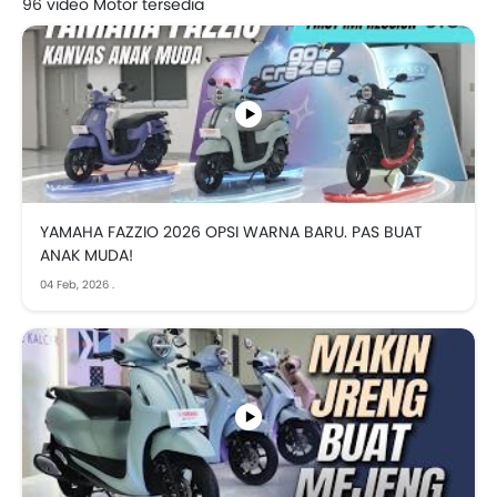
96 video Motor tersedia
Panduan reka bentuk hingga ujian jalan dan ulasan,
tujuan kami adalah untuk memberikan anda semua
maklumat yang anda perlukan untuk membuat
keputusan yang berinformasi tentang pembelian
Motor anda seterusnya. Jadi duduk santai, relaks dan
nikmati video Motor Yamaha kami!
YAMAHA FAZZIO 2026 OPSI WARNA BARU. PAS BUAT
ANAK MUDA!
04 Feb, 2026
.