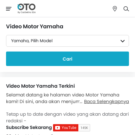
Video Motor Yamaha
Yamaha, Pilih Model
Cari
Video Motor Yamaha Terkini
Selamat datang ke halaman video Motor Yamaha
kami! Di sini, anda akan menjumpai koleksi video
Baca Selengkapnya
yang menunjukkan model dan ciri-ciri terbaru
Motor
Tetap up to date dengan video yang akan datang dari
Yamaha
. Sama ada anda pemilik Yamaha sekarang
redaksi -
atau hanya sedang pertimbangkan untuk membeli
Subscribe Sekarang
satu, video kami akan memberikan anda pandangan
mendalam tentang apa yang setiap kenderaan miliki.