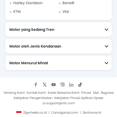
Royal Alloy
Italjet
Keeway
Volta
Harley Davidson
Benelli
KTM
Viar
Motor yang Sedang Tren
Alva
Segway
Treeletrik
Polytron
Motor oleh Jenis Kendaraan
Motor Menurut Minat
Charged
Yadea
Scomadi
LISGO
Motor Yang Akan Datang
Tentang Kami
Kontak Kami
Karier Bersama Kami
Privasi
S&K
Regulasi
Savart
KOOL
Wmoto
CFMoto
Kebijakan Pengembalian
Kebijakan Privasi Aplikasi Opsee
cs.support@oto.com
Zigwheels.co.id
Carvaganza.com
Zeninsure.id