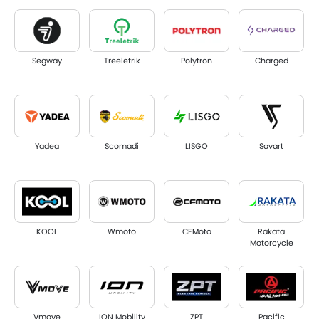
Segway
Treeletrik
Polytron
Charged
Yadea
Scomadi
LISGO
Savart
KOOL
Wmoto
CFMoto
Rakata
Motorcycle
Vmove
ION Mobility
ZPT
Pacific