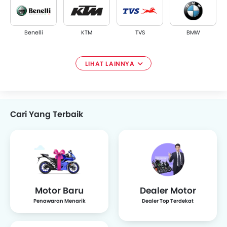
Benelli
KTM
TVS
BMW
LIHAT LAINNYA
Viar
Vespa
Royal Enfield
Ducati
Cari Yang Terbaik
Triumph
Bajaj
SYM
Harley Davidson
Motor Baru
Dealer Motor
Penawaran Menarik
Dealer Top Terdekat
Husqvarna
Cleveland
MV Agusta
Kymco
CycleWerks