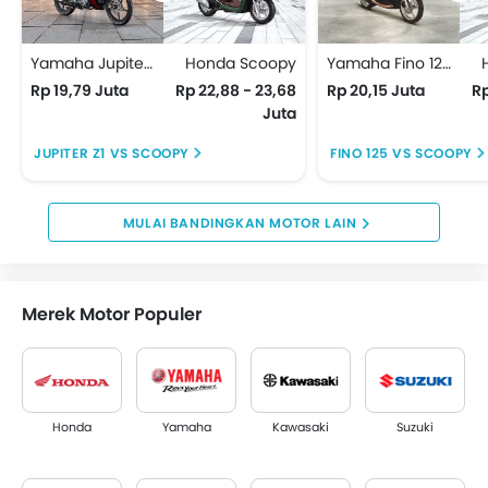
Yamaha Jupiter Z1
Honda Scoopy
Yamaha Fino 125
Rp 19,79 Juta
Rp 22,88 - 23,68
Rp 20,15 Juta
Rp
Juta
JUPITER Z1 VS SCOOPY
FINO 125 VS SCOOPY
BANDINGKAN MOTOR LAIN
Merek Motor Populer
Honda
Yamaha
Kawasaki
Suzuki