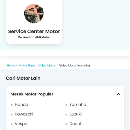
Aprilia
Piaggio
Peugeot
Moto Guzzi
Service Center Motor
Perawatan Ahli Motor
Diablo
Gesits
SM Sport
ECGO
Home
Motor Baru
Video Motor
Video Motor Yamaha
Cari Motor Lain
Merek Motor Populer
United
Selis
BF Goodrich
Qooder
Honda
Yamaha
Kawasaki
Suzuki
Vespa
Ducati