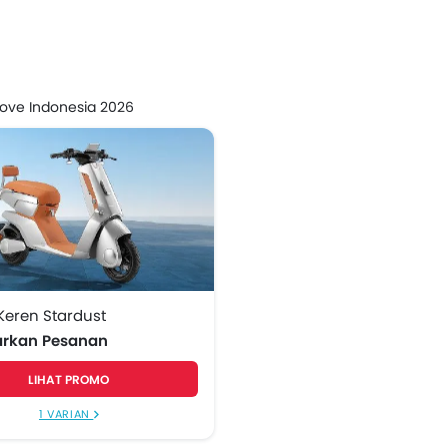
Scooter
Vmove Keren Stardust
alah satu dari 1
dealer resmi Vmove
, di 1 kota di Indonesia
ove Indonesia 2026
eren Stardust
arkan Pesanan
LIHAT PROMO
1 VARIAN