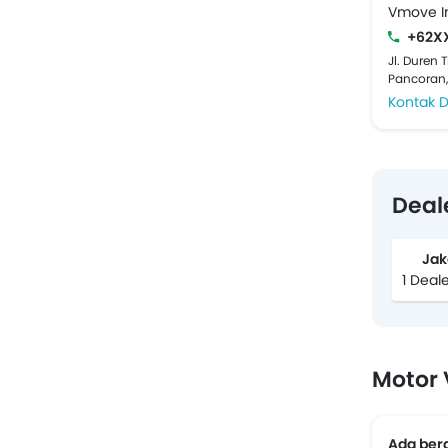
Vmove I
+62X
Jl. Duren 
Pancoran,
Kontak D
Deal
Jak
1 Deal
Motor 
Ada ber