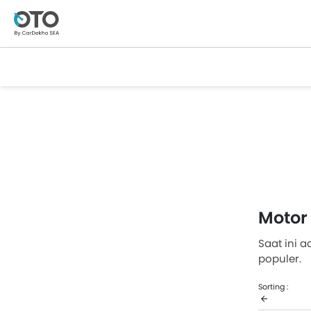
Motor
Saat ini 
populer.
Vmove me
Sorting :
Murah di 