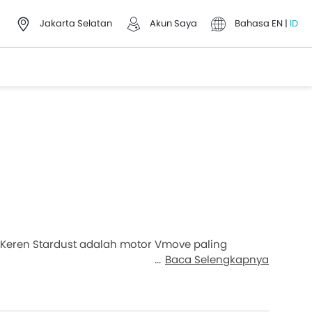
Jakarta Selatan
Akun Saya
Bahasa
EN
|
ID
e Keren Stardust adalah motor Vmove paling
Baca Selengkapnya
k Paket Harga Kredit motor Vmove DP dan Cicilan