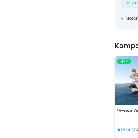
Jenis
Motor
Kompa
EV
Vmove Ke
KEREN ST