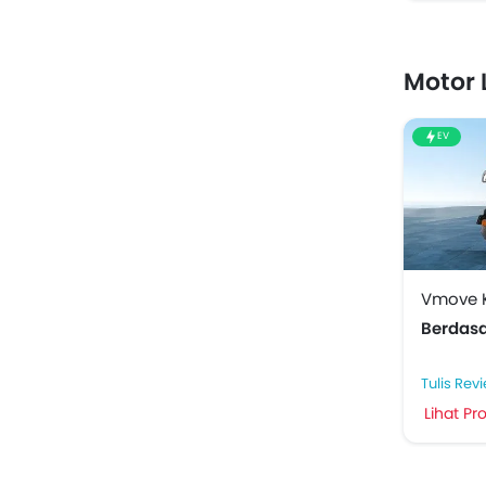
Motor 
EV
Vmove K
Berdas
Tulis Rev
Lihat P