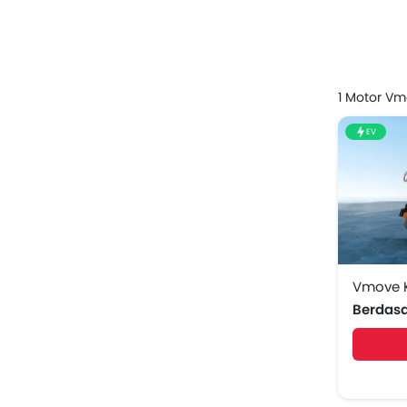
Vmove 
Hubungi s
1 Motor Vm
EV
Vmove K
Berdas