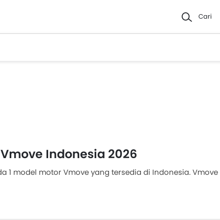
Cari
 Vmove Indonesia 2026
ada 1 model motor Vmove yang tersedia di Indonesia. Vmov
masarkan 1
Scooter
(Vmove Keren Stardust) di country. Ce
Dealer motor Vmove Terdekat.