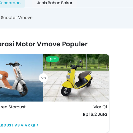
 Kendaraan
Jenis Bahan Bakar
 Scooter Vmove
rasi Motor Vmove Populer
EV
ren Stardust
Viar Q1
Rp 16,2 Juta
ARDUST VS VIAR Q1