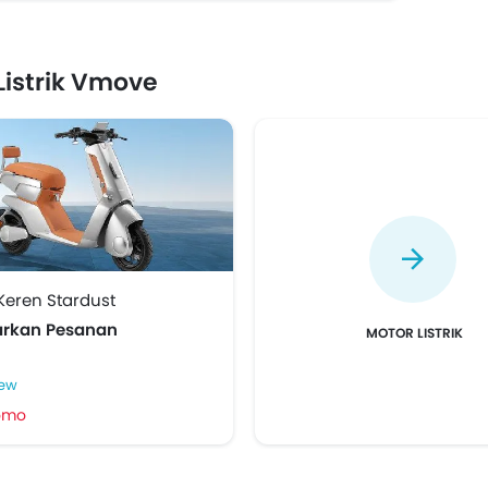
Listrik Vmove
eren Stardust
arkan Pesanan
MOTOR LISTRIK
iew
romo