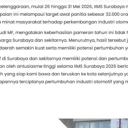
elenggaraan, mulai 26 hingga 31 Mei 2026, IIMS Surabaya 
aian ini melampaui target awal panitia sebesar 32.000 ora
 minat masyarakat terhadap perkembangan industri otomot
 Rudi MF, mengatakan keberhasilan pameran tahun ini tida
rga Surabaya dan sekitarnya. Menurutnya, hasil tersebut 
daerah semakin kuat serta memiliki potensi pertumbuhan y
tif di Surabaya dan sekitarnya memiliki potensi dan pertu
an oleh antusiasme tinggi selama IIMS Surabaya 2026 berl
ilah yang siap kami bawa dan teruskan ke kota selanjutnya 
annya terciptanya pertumbuhan industri otomotif yang mer