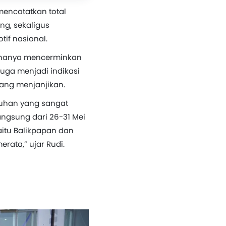
mencatatkan total
ng, sekaligus
if nasional.
k hanya mencerminkan
juga menjadi indikasi
ang menjanjikan.
mbuhan yang sangat
angsung dari 26-31 Mei
yaitu Balikpapan dan
ata,” ujar Rudi.