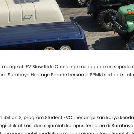
mengikuti EV Slow Ride Challenge menggunakan sepeda moto
a Surabaya Heritage Parade bersama PPMKI serta aksi atrakt
 Exhibition 2, program Student EVO menampilkan karya kenda
i elektrifikasi dari sejumlah kampus ternama di Surabaya
beragam mobil modifikasi melalui ajang International Aut