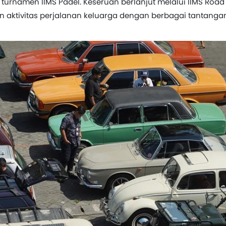
la turnamen IIMS Padel. Keseruan berlanjut melalui IIMS Road
 aktivitas perjalanan keluarga dengan berbagai tantanga