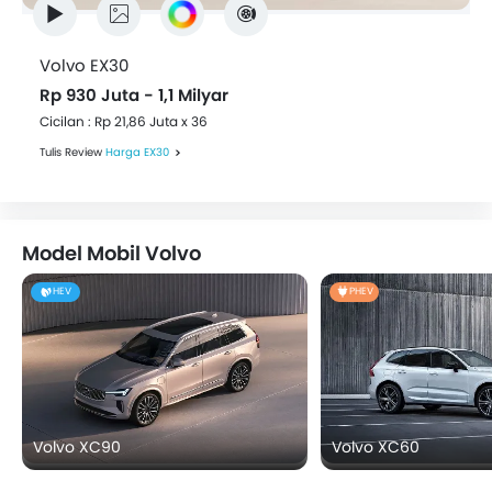
Volvo EX30
Rp 930 Juta - 1,1 Milyar
Cicilan : Rp 21,86 Juta x 36
Tulis Review
Harga EX30
Model Mobil Volvo
HEV
PHEV
Volvo XC90
Volvo XC60