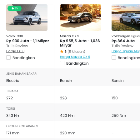
EV
Volvo EX30
Mazda CX 9
Volkswagen Tigua
Rp 930 Juta - 1,1 Milyar
Rp 955,5 Juta - 1,036
Rp 864 Juta
Milyar
Tulis Review
Tulis Review
Harga EX30
Harga Tiguan All
5
(5 Ulasan)
Harga Mazda CX 9
Bandingkan
Bandingka
Bandingkan
JENIS BAHAN BAKAR
Electric
Bensin
Bensin
TENAGA
272
228
150
TORSI
343 Nm
420 Nm
250 Nm
GROUND CLEARANCE
171 mm
220 mm
-