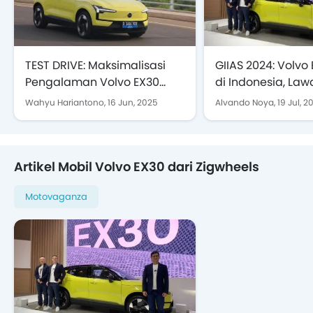
TEST DRIVE: Maksimalisasi
GIIAS 2024: Volvo
Pengalaman Volvo EX30
di Indonesia, Law
Lewat Desain Minimalis
EQC
Wahyu Hariantono,
16 Jun, 2025
Alvando Noya,
19 Jul, 2
Artikel Mobil Volvo EX30 dari Zigwheels
Motovaganza