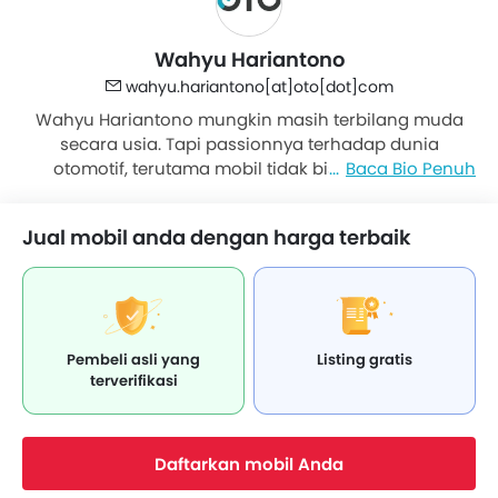
Wahyu Hariantono
wahyu.hariantono[at]oto[dot]com
Wahyu Hariantono mungkin masih terbilang muda
secara usia. Tapi passionnya terhadap dunia
otomotif, terutama mobil tidak bisa dipandang
Baca Bio Penuh
sebelah mata. Ia kerap tampil di stasiun televisi
sebagai komentator balapan kelas dunia seperti
Jual mobil anda dengan harga terbaik
Formula E. Sehari-hari ia memilih menggunakan
Honda Supra Fit. Alasannya sederhana. Bensinnya
gak abis-abis!
Pembeli asli yang
Listing gratis
terverifikasi
Daftarkan mobil Anda