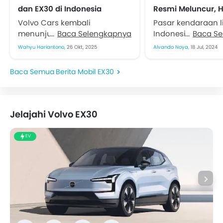
dan EX30 di Indonesia
Resmi Meluncur, H
Autovaganza 2025
Rp800 Jutaan
Volvo Cars kembali
Pasar kendaraan lis
menunjukkan keseriusannya
Baca Selengkapnya
Indonesia menya
Baca S
dalam menghadirkan
kedatangan Volvo 
Wahyu Hariantono,
26 Okt, 2025
Alvando Noya,
18 Jul, 2024
kendaraan ramah lingkungan
sebuah SUV komp
di Tanah Air. Merek asal
baru. Diluncurkan
Berita Mobil EX30
Swedia ini turut ambil
Gaikindo Indonesi
bagian...
International Auto..
Jelajahi Volvo EX30
EV