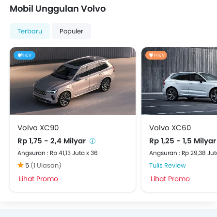
Mobil Unggulan Volvo
Terbaru
Populer
HEV
PHEV
Volvo XC90
Volvo XC60
Rp 1,75 - 2,4 Milyar
Rp 1,25 - 1,5 Milya
Angsuran : Rp 41,13 Juta x 36
Angsuran : Rp 29,38 Jut
5
(1 Ulasan)
Tulis Review
Lihat Promo
Lihat Promo