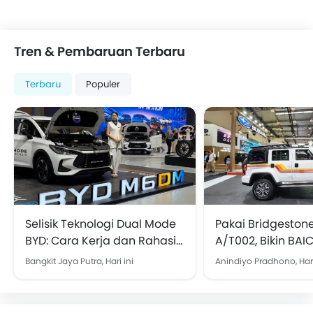
Tren & Pembaruan Terbaru
Terbaru
Populer
Selisik Teknologi Dual Mode
Pakai Bridgeston
BYD: Cara Kerja dan Rahasia
A/T002, Bikin BAI
Bisa Efisien juga Bertenaga
Ini Terlihat Lebi
Bangkit Jaya Putra,
Hari ini
Anindiyo Pradhono,
Hari