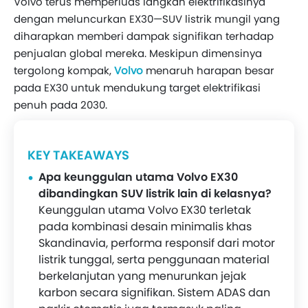
Stabil
Volvo terus memperluas langkah elektrifikasinya
dengan meluncurkan EX30—SUV listrik mungil yang
Fitur ADAS Dan Teknologi Keselamatan
diharapkan memberi dampak signifikan terhadap
Kenyamanan Dan Kualitas Berkendara
penjualan global mereka. Meskipun dimensinya
Simpulan: SUV Listrik Mungil Yang Penuh
tergolong kompak,
Volvo
menaruh harapan besar
Potensi
pada EX30 untuk mendukung target elektrifikasi
penuh pada 2030.
KEY TAKEAWAYS
Apa keunggulan utama Volvo EX30
dibandingkan SUV listrik lain di kelasnya?
Keunggulan utama Volvo EX30 terletak
pada kombinasi desain minimalis khas
Skandinavia, performa responsif dari motor
listrik tunggal, serta penggunaan material
berkelanjutan yang menurunkan jejak
karbon secara signifikan. Sistem ADAS dan