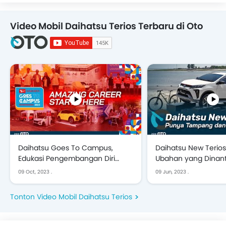
Video Mobil Daihatsu Terios Terbaru di Oto
Daihatsu Goes To Campus,
Daihatsu New Terios
Edukasi Pengembangan Diri
Ubahan yang Dinanti 
untuk Masuk Dunia Kerja |
Impression
09 Oct, 2023
.
09 Jun, 2023
.
Special Show
Tonton Video Mobil Daihatsu Terios