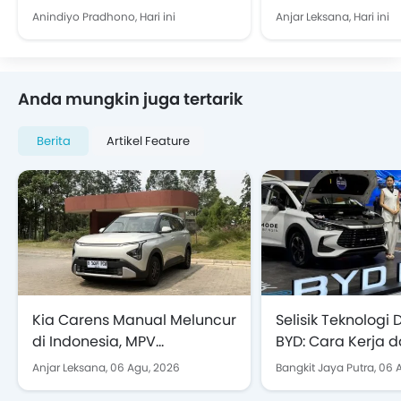
Sebagai Tolok Ukur Baru
2026, Pertama di 
Anindiyo Pradhono,
Hari ini
Anjar Leksana,
Hari ini
Industri Otomotif
Tenggara
Anda mungkin juga tertarik
Berita
Artikel Feature
Kia Carens Manual Meluncur
Selisik Teknologi
di Indonesia, MPV
BYD: Cara Kerja 
Terjangkau Ini Bidik
Bisa Efisien juga
Anjar Leksana,
06 Agu, 2026
Bangkit Jaya Putra,
06 
Keluarga dan Pasar Fleet