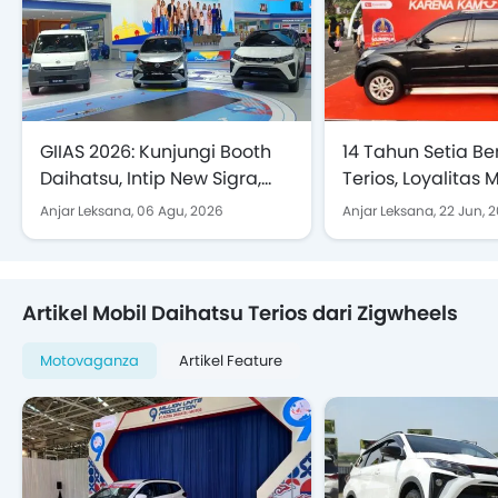
GIIAS 2026: Kunjungi Booth
14 Tahun Setia B
Daihatsu, Intip New Sigra,
Terios, Loyalitas 
Terios SE hingga Gran Max
Patria Diganjar
Anjar Leksana,
06 Agu, 2026
Anjar Leksana,
22 Jun, 
Blind Van
Penghargaan di 
2026
Artikel Mobil Daihatsu Terios dari Zigwheels
Motovaganza
Artikel Feature