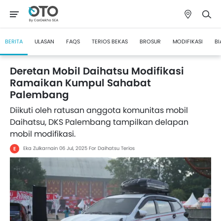
BERITA
ULASAN
FAQS
TERIOS BEKAS
BROSUR
MODIFIKASI
BI
Deretan Mobil Daihatsu Modifikasi
Ramaikan Kumpul Sahabat
Palembang
Diikuti oleh ratusan anggota komunitas mobil
Daihatsu, DKS Palembang tampilkan delapan
mobil modifikasi.
Eka Zulkarnain
06 Jul, 2025
For Daihatsu Terios
E