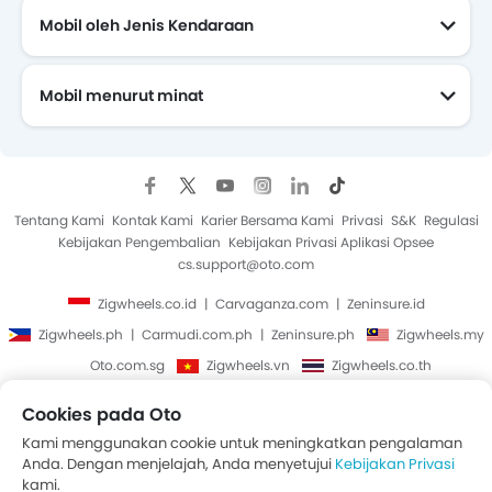
Mobil oleh Jenis Kendaraan
Mobil menurut minat
Mobil Yang Akan Datang
Tentang Kami
Kontak Kami
Karier Bersama Kami
Privasi
S&K
Regulasi
Kebijakan Pengembalian
Kebijakan Privasi Aplikasi Opsee
cs.support@oto.com
Zigwheels.co.id
Carvaganza.com
Zeninsure.id
Zigwheels.ph
Carmudi.com.ph
Zeninsure.ph
Zigwheels.my
Oto.com.sg
Zigwheels.vn
Zigwheels.co.th
Cookies pada Oto
Hak Cipta © Oto 2014-2026. Semua Hak Cipta Dilindungi.
Kami menggunakan cookie untuk meningkatkan pengalaman
Anda. Dengan menjelajah, Anda menyetujui
Kebijakan Privasi
kami.