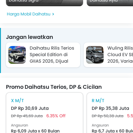
Harga Mobil Daihatsu
Jangan lewatkan
Daihatsu Rilis Terios
Wuling Rili
Special Edition di
Cloud EV SE
GIIAS 2026, Dijual
2026, Vari
Terbatas Rp264,35
yang Lebi
Juta
Promo Daihatsu Terios, DP & Cicilan
X M/T
R M/T
DP Rp 30,69 Juta
DP Rp 35,38 Juta
6.35% Off
5.
DP Rp 45,69 Juta
DP Rp 50,38 Juta
Angsuran
Angsuran
Rp 6,09 Juta x 60 Bulan
Rp 6,7 Juta x 60 Bu