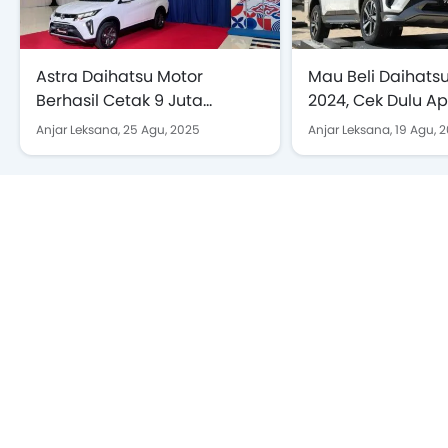
Astra Daihatsu Motor
Mau Beli Daihatsu
Berhasil Cetak 9 Juta
2024, Cek Dulu Ap
Kendaraan Selama
Terpasang
Anjar Leksana,
25 Agu, 2025
Anjar Leksana,
19 Agu, 
Berkiprah di Indonesia