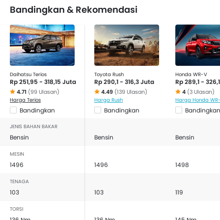
Bandingkan & Rekomendasi
Daihatsu Terios
Toyota Rush
Honda WR-V
Rp 251,95 - 318,15 Juta
Rp 290,1 - 316,3 Juta
Rp 289,1 - 326,
4.71
(99 Ulasan)
4.49
(139 Ulasan)
4
(3 Ulasan)
Harga Terios
Harga Rush
Harga Honda WR
Bandingkan
Bandingkan
Bandingka
JENIS BAHAN BAKAR
Bensin
Bensin
Bensin
MESIN
1496
1496
1498
TENAGA
103
103
119
TORSI
136 Nm
136 Nm
145 Nm