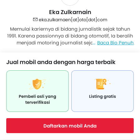
Eka Zulkarnain
eka.zulkarnaen[at]oto[dot]com
Memulai kariernya di bidang jurnalistik sejak tahun
1991. Karena passionnya di bidang otomotif, Ia beralih
menjadi motoring journalist sejak tahun 1999.
Baca Bio Penuh
Berpengalaman mencoba beragam mobil baru dan
meliput balapan F1, MotoGP serta balapan kelas
Jual mobil anda dengan harga terbaik
dunia lainnya di berbagai belahan bumi.
Pembeli asli yang
Listing gratis
terverifikasi
Daftarkan mobil Anda