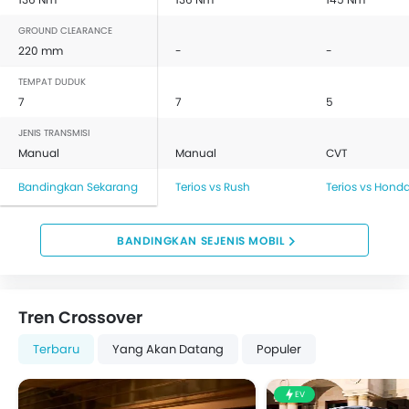
GROUND CLEARANCE
220 mm
-
-
TEMPAT DUDUK
7
7
5
JENIS TRANSMISI
Manual
Manual
CVT
Bandingkan Sekarang
Terios vs Rush
Terios vs Hond
BANDINGKAN SEJENIS MOBIL
Tren Crossover
Terbaru
Yang Akan Datang
Populer
EV