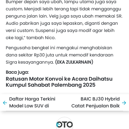
Bumper depan saya ubah, lampu utama juga saya
custom. Menjadi lebih terang tapi tidak mengganggu
penguna jalan lain. Velg juga saya ubah memakai SR.
Audio pabrikan juga saya lepaskan, diganti dengan
versi custom. Suspensi juga saya modif agar lebih
oke lagi,” tambah Nico.
Pengusaha bengkel ini mengakui menghabiskan
dana sekitar Rp30 juta untuk memodif kendaraan
Sigra kesayangannya.
(EKA ZULKARNAIN)
Baca juga:
Ratusan Motor Konvoi ke Acara Daihatsu
Kumpul Sahabat Palembang 2025
Daftar Harga Terkini
BAIC BJ30 Hybrid
Model Low SUV di
Catat Penjualan Baik
Tengah Tahun, Ada
di GIIAS 2025, Target
Xpander Cross hingga
500 Unit di Depan
Stargazer X
Mata