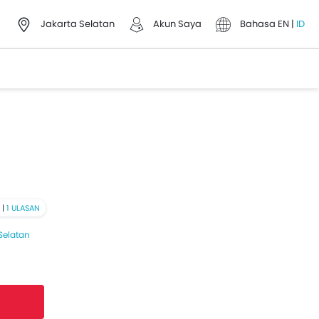
Jakarta Selatan
Akun Saya
Bahasa
EN
|
ID
 |
1 ULASAN
Selatan