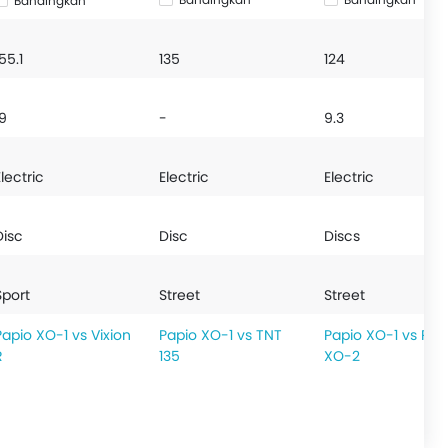
Bandingkan
55.1
135
124
19
-
9.3
Electric
Electric
Electric
Disc
Disc
Discs
Sport
Street
Street
Papio XO-1 vs Vixion
Papio XO-1 vs TNT
Papio XO-1 vs Pap
R
135
XO-2