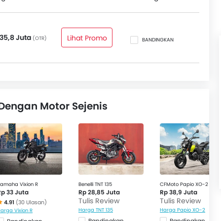
35,8 Juta
Lihat Promo
(OTR)
BANDINGKAN
Dengan Motor Sejenis
amaha Vixion R
Benelli TNT 135
CFMoto Papio XO-2
Rp 33 Juta
Rp 28,85 Juta
Rp 38,9 Juta
Tulis Review
Tulis Review
4.91
(30 Ulasan)
Harga TNT 135
Harga Papio XO-2
arga Vixion R
Bandingkan
Bandingkan