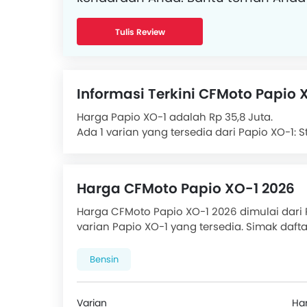
Tulis Review
Informasi Terkini CFMoto Papio 
Harga Papio XO-1 adalah Rp 35,8 Juta.
Ada 1 varian yang tersedia dari Papio XO-1: 
Papio XO-1 ditenagai oleh EFI 126 cc 1 Cyli
rpm dan Torsi 9 Nm pada 6500 rpm. Papio XO
depan adalah (front-tyre-size} sedangkan b
Harga CFMoto Papio XO-1 2026
Fitur pendukung sasis, suspensi & rem meli
Suspensi (depan), Central Shock Suspensi B
Harga CFMoto Papio XO-1 2026 dimulai dari R
Garnish Krom, Baja material rangka, Disc R
varian Papio XO-1 yang tersedia. Simak daft
Fitur di konsol meliputi Digital Panel Instrum
harga OTR dan promo yang tersedia.
Tachometer dan Tidak Navigator.
Bensin
Pesaing Papio XO-1 adalah:
Honda CB150R Str
Papio XO-2
.
Varian
Ha