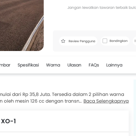
Jangan lewatkan tawaran terbaik bulan
Bandingkan
Review Pengguna
mbar
Spesifikasi
Warna
Ulasan
FAQs
Lainnya
lai dari Rp 35,8 Juta. Tersedia dalam 2 pilihan warna
an oleh mesin 126 cc dengan transmisi 5-Kecepatan .
Baca Selengkapnya
 dengan bobot 114 kg . Rem depan menggunakan Disc ,
gguna telah memberikan penilaian untuk Papio XO-1
 XO-1
tempat duduk dan kinerja mesin. Pesaing terdekat
ion R, TNT 135 dan Papio XO-2.