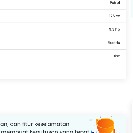
Petrol
126 cc
9.3 hp
Electric
Disc
an, dan fitur keselamatan
 membuat keputusan yang tepat.