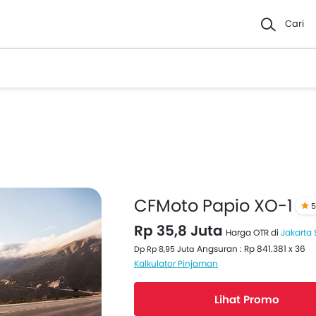
Cari
CFMoto Papio XO-1
5
Rp 35,8 Juta
Harga OTR di
Jakarta 
Angsuran : Rp 841.381 x 36
Dp Rp 8,95 Juta
Kalkulator Pinjaman
Lihat Promo