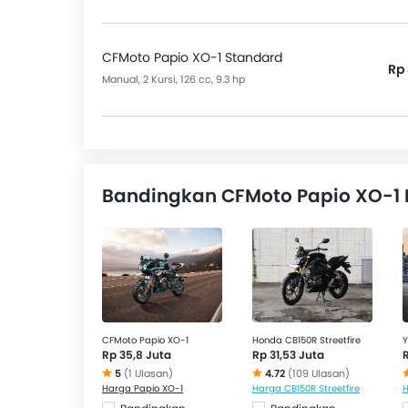
CFMoto Papio XO-1 Standard
Rp 
Manual, 2 Kursi, 126 cc, 9.3 hp
Bandingkan CFMoto Papio XO-1 
CFMoto Papio XO-1
Honda CB150R Streetfire
Y
Rp 35,8 Juta
Rp 31,53 Juta
5
(1 Ulasan)
4.72
(109 Ulasan)
Harga Papio XO-1
Harga CB150R Streetfire
H