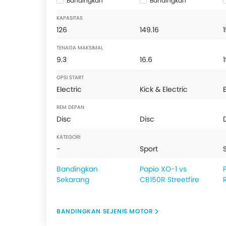
Bandingkan
Bandingkan
KAPASITAS
126
149.16
1
TENAGA MAKSIMAL
9.3
16.6
OPSI START
Electric
Kick & Electric
REM DEPAN
Disc
Disc
KATEGORI
-
Sport
Bandingkan
Papio XO-1 vs
Sekarang
CB150R Streetfire
BANDINGKAN SEJENIS MOTOR