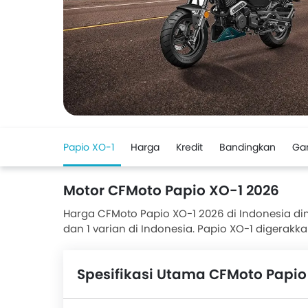
Papio XO-1
Harga
Kredit
Bandingkan
Ga
Motor CFMoto Papio XO-1 2026
Harga CFMoto Papio XO-1 2026 di Indonesia dimu
dan 1 varian di Indonesia. Papio XO-1 digerakk
CFMoto Papio XO-1 memiliki tinggi jok 760 mm
sedangkan di belakang Disc . Lebih dari 1 pen
Spesifikasi Utama CFMoto Papio
berdasarkan fitur, jarak tempuh, kenyamanan 
CFMoto Papio XO-1 adalah CB150R Streetfire, Vix