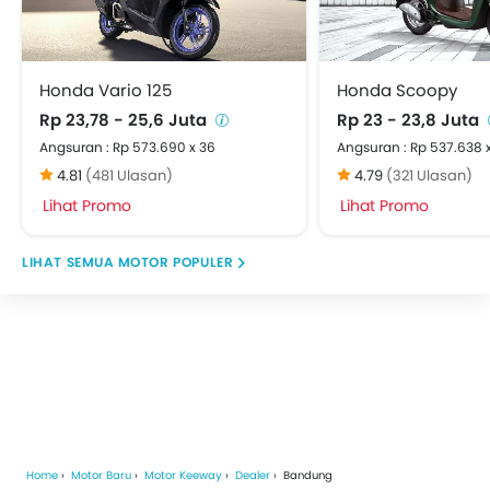
Honda Vario 125
Honda Scoopy
Sunra
Rp 23,78 - 25,6 Juta
Rp 23 - 23,8 Juta
Angsuran : Rp 573.690 x 36
Angsuran : Rp 537.638 
4.81
(481 Ulasan)
4.79
(321 Ulasan)
Lihat Promo
Lihat Promo
MOTOR POPULER
Home
Motor Baru
Motor Keeway
Dealer
Bandung