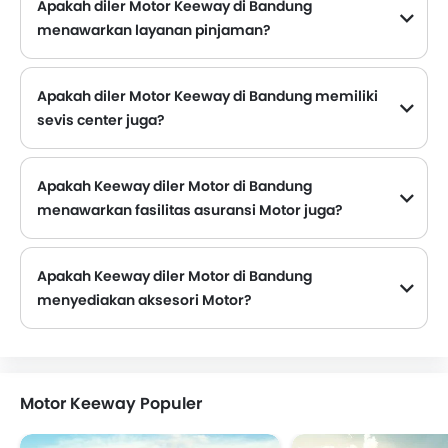
Apakah diler Motor Keeway di Bandung
menawarkan layanan pinjaman?
Sebagian besar diler Motor Keeway yang berlokasi di Bandung menawarkan layanan pinjaman dengan DP, promo angsuran bulanan yang menarik.
Apakah diler Motor Keeway di Bandung memiliki
sevis center juga?
Beberapa diler Motor Keeway di Bandung memiliki fasilitas pusat layanan. Namun, sejumlah diler memiliki pusat layanan terpisah. Disarankan untuk menanyakan hal ini ke diler resmi Keeway terdekat dengan nomor kontak yang disediakan.
Apakah Keeway diler Motor di Bandung
menawarkan fasilitas asuransi Motor juga?
Keeway Diler Motor di Bandung dan perusahaan asuransi diketahui memiliki ikatan. Sehingga memudahkan pembeli untuk mengasuransikan Motor Keeway mereka langsung di diler.
Apakah Keeway diler Motor di Bandung
menyediakan aksesori Motor?
Ya. Sebagian besar diler mobil Keeway menjual aksesori mobil. Anda dapat membeli aksesori orisinal dari mereka.
Motor Keeway Populer