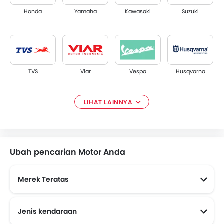
Honda
Yamaha
Kawasaki
Suzuki
TVS
Viar
Vespa
Husqvarna
LIHAT LAINNYA
Piaggio
Diablo
Volta
Alva
Ubah pencarian Motor Anda
Merek Teratas
Segway
Treeletrik
Polytron
Charged
Jenis kendaraan