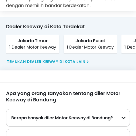
Dealer Keeway untuk tukar tambah motor lama Anda,
dengan memilih bandar berdekatan.
pembelian tunai atau
Kredit Motor
. Pilihan motor
Kredit Multiguna
juga tersedia dari bank ternama di
oto.com
Dealer Keeway di Kota Terdekat
Jakarta Timur
Jakarta Pusat
J
1 Dealer Motor Keeway
1 Dealer Motor Keeway
1 Dea
TEMUKAN DEALER KEEWAY DI KOTA LAIN
Apa yang orang tanyakan tentang diler Motor
Keeway di Bandung
Berapa banyak diler Motor Keeway di Bandung?