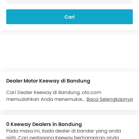
Cari
Dealer Motor Keeway di Bandung
Cari Dealer Keeway di Bandung. oto.com
memudahkan Anda menemukan dealer resmi
Baca Selengkapnya
Keeway di Bandung. Temukan lebih dari 0 dealer
Keeway di Bandung. Kami akan menyediakan semua
informasi kontak mengenai dealer
Motor Keeway
0 Keeway Dealers in Bandung
untuk kenyamanan Anda. Detail yang tersedia. Pilihan
Pada masa ini, tiada dealer di bandar yang anda
motor Keeway yang populer antara lain . Hubungi
pilih. Cari pedagang Keeway berhampiran anda