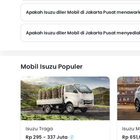
Apakah Isuzu diler Mobil di Jakarta Pusat menawarka
Isuzu Diler Mobil di Jakarta Pusat dan perusahaan asuransi diketahui memiliki ikatan. Sehingga memudahkan pembeli untuk mengasuransikan Mobil Isuzu mereka langsung di diler.
Apakah Isuzu diler Mobil di Jakarta Pusat menyedia
Mobil Isuzu Populer
Isuzu Traga
Isuzu 
Rp 295 - 337 Juta
Rp 651