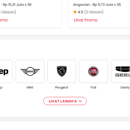
: Rp 15,31 Juta x 36
Angsuran : Rp 9,73 Juta x 36
4 Ulasan)
4.5
(2 Ulasan)
romo
Lihat Promo
ep
MINI
Peugeot
Fiat
Geely
LIHAT LAINNYA