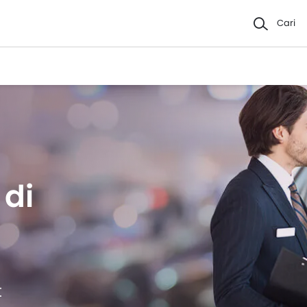
Cari
 di
t