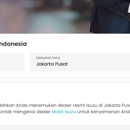
Indonesia
dahkan Anda menemukan dealer resmi Isuzu di Jakarta Pusat.
kontak mengenai dealer
Mobil Isuzu
untuk kenyamanan Anda. 
 tukar tambah mobil lama Anda, pembelian tunai atau
Kredit