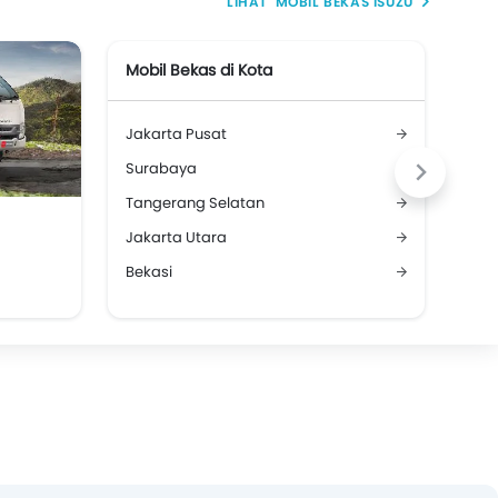
MOBIL BEKAS ISUZU
Mobil Bekas di Kota
Mob
Jakarta Pusat
Mob
Surabaya
Mob
Tangerang Selatan
Mob
Jakarta Utara
Mob
Bekasi
Mob