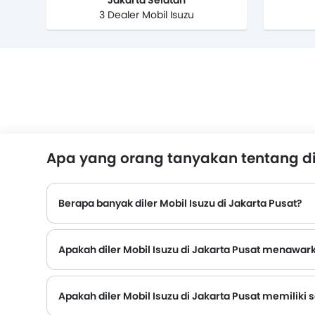
Jakarta Selatan
3 Dealer Mobil Isuzu
Apa yang orang tanyakan tentang dil
Berapa banyak diler Mobil Isuzu di Jakarta Pusat?
Apakah diler Mobil Isuzu di Jakarta Pusat menawa
Apakah diler Mobil Isuzu di Jakarta Pusat memiliki s
Beberapa diler Mobil Isuzu di Jakarta Pusat memiliki fasilitas pusat layanan. Namun, sejumlah diler memiliki pusat layanan terpisah. Disarankan untuk menanyakan hal ini ke diler resm