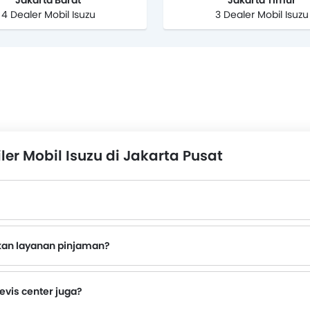
Jakarta Barat
Jakarta Timur
4 Dealer Mobil Isuzu
3 Dealer Mobil Isuzu
er Mobil Isuzu di Jakarta Pusat
rkan layanan pinjaman?
evis center juga?
i Isuzu terdekat dengan nomor kontak yang disediakan.