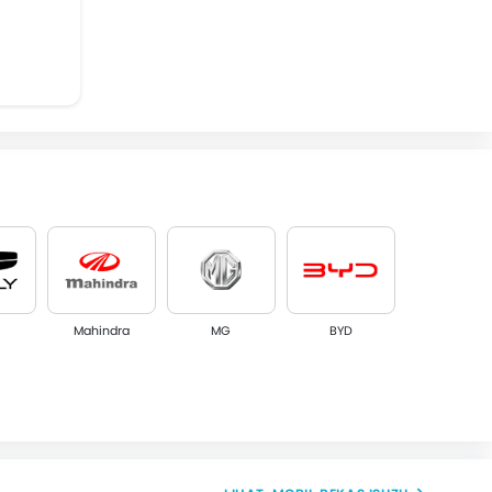
Mahindra
MG
BYD