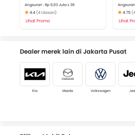
Angsuran : Rp 6,93 Juta x 36
Angsuran 
4.4
(4 Ulasan)
4.75
(
Lihat Promo
Lihat P
Dealer merek lain di Jakarta Pusat
Kia
Mazda
Volkswagen
Je
Farizon
SAG