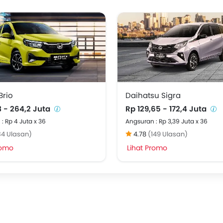
Brio
Daihatsu Sigra
3 - 264,2 Juta
Rp 129,65 - 172,4 Juta
: Rp 4 Juta x 36
Angsuran : Rp 3,39 Juta x 36
34 Ulasan)
4.78
(149 Ulasan)
romo
Lihat Promo