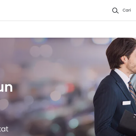
Cari
un
kat