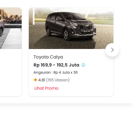
Toyota Calya
Dai
Rp 169,9 - 192,5 Juta
Rp 
Angsuran : Rp 4 Juta x 36
Angs
4.81
(155 Ulasan)
4
Lihat Promo
Lih