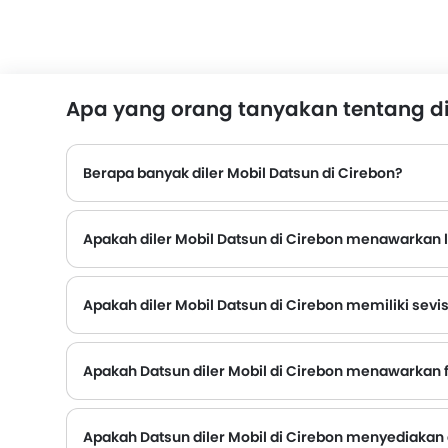
Apa yang orang tanyakan tentang dil
Berapa banyak diler Mobil Datsun di Cirebon?
Apakah diler Mobil Datsun di Cirebon menawarkan
Apakah diler Mobil Datsun di Cirebon memiliki sevis
Beberapa diler Mobil Datsun di Cirebon memiliki fasilitas pusat layanan. Namun, sejumlah diler memiliki pusat layanan terpisah. Disarankan untuk menanyakan hal ini ke diler resmi Da
Apakah Datsun diler Mobil di Cirebon menawarkan fa
Datsun Diler Mobil di Cirebon dan perusahaan asuransi diketahui memiliki ikatan. Sehingga memudahkan pembeli untuk mengasuransikan Mobil Datsun mereka langsung di diler.
Apakah Datsun diler Mobil di Cirebon menyediakan 