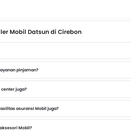
er Mobil Datsun di Cirebon
 layanan pinjaman?
 center juga?
tsun terdekat dengan nomor kontak yang disediakan.
silitas asuransi Mobil juga?
aksesori Mobil?