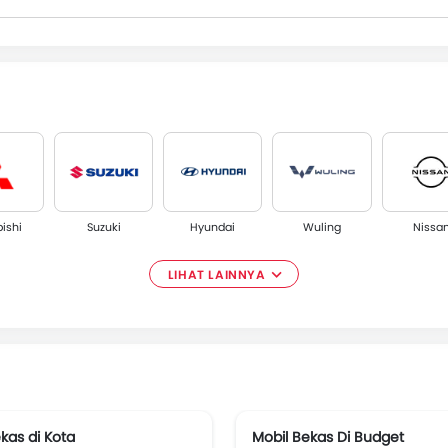
bishi
Suzuki
Hyundai
Wuling
Nissa
LIHAT LAINNYA
us
CHERY
ESEMKA
XPENG
kas di Kota
Mobil Bekas Di Budget