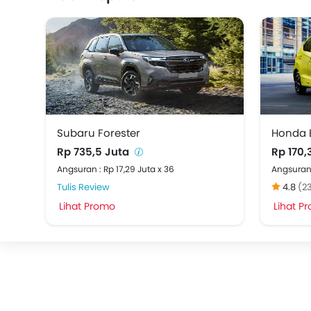
Subaru Forester
Honda 
Rp 735,5 Juta
Rp 170,
Angsuran : Rp 17,29 Juta x 36
Angsuran 
Tulis Review
4.8
(2
Lihat Promo
Lihat P