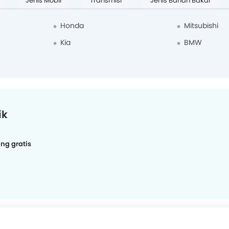
Jenis Mobil
Transmisi
Jenis Bahan Bakar
Honda
Mitsubishi
Kia
BMW
ik
ing gratis