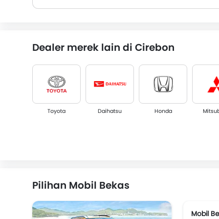
Dealer merek lain di Cirebon
Toyota
Daihatsu
Honda
Mitsu
Ford
Smart
Subaru
Max
Pilihan Mobil Bekas
Mobil Be