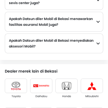
sevis center juga?
Beberapa diler Mobil Datsun di Bekasi memiliki fasilitas pusat layanan. Namun, sejumlah diler memiliki pusat layanan terpisah. Disarankan untuk menanyakan hal ini ke diler resmi Datsun terdekat dengan nomor kontak yang disediakan.
Apakah Datsun diler Mobil di Bekasi menawarkan
fasilitas asuransi Mobil juga?
Datsun Diler Mobil di Bekasi dan perusahaan asuransi diketahui memiliki ikatan. Sehingga memudahkan pembeli untuk mengasuransikan Mobil Datsun mereka langsung di diler.
Apakah Datsun diler Mobil di Bekasi menyediakan
aksesori Mobil?
Ya. Sebagian besar diler mobil Datsun menjual aksesori mobil. Anda dapat membeli aksesori orisinal dari mereka.
Dealer merek lain di Bekasi
Toyota
Daihatsu
Honda
Mitsubishi