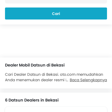
Cari
Dealer Mobil Datsun di Bekasi
Cari Dealer Datsun di Bekasi. oto.com memudahkan
Anda menemukan dealer resmi Datsun di Bekasi.
Baca Selengkapnya
Temukan lebih dari 6 dealer Datsun di Bekasi. Kami
akan menyediakan semua informasi kontak
mengenai dealer
Mobil Datsun
untuk kenyamanan
6 Datsun Dealers in Bekasi
Anda. Detail yang tersedia. Pilihan mobil Datsun yang
populer antara lain . Hubungi Dealer Datsun untuk