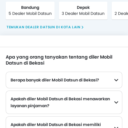
Bandung
Depok
5 Dealer Mobil Datsun
3 Dealer Mobil Datsun
2 Deal
TEMUKAN DEALER DATSUN DI KOTA LAIN
Apa yang orang tanyakan tentang diler Mobil
Datsun di Bekasi
Berapa banyak diler Mobil Datsun di Bekasi?
Apakah diler Mobil Datsun di Bekasi menawarkan
layanan pinjaman?
Sebagian besar diler Mobil Datsun yang berlokasi di Bekasi menawarkan layanan pinjaman dengan DP, promo angsuran bulanan yang menarik.
Apakah diler Mobil Datsun di Bekasi memiliki