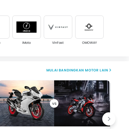
a
iMoto
VinFast
OMOWAY
BANDINGKAN MOTOR LAIN