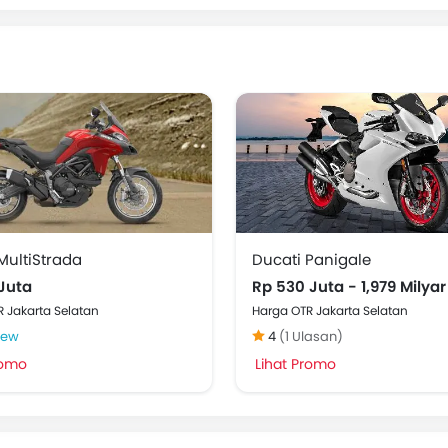
MultiStrada
Ducati Panigale
Juta
Rp 530 Juta - 1,979 Milyar
 Jakarta Selatan
Harga OTR Jakarta Selatan
iew
4
(1 Ulasan)
romo
Lihat Promo