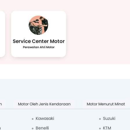
its
SM Sport
ECGO
United
Selis
Service Center Motor
Perawatan Ahli Motor
va
Segway
Treeletrik
Polytron
Charge
oto
Rakata
Vmove
ION Mobility
ZPT
Motorcycle
n
Motor Oleh Jenis Kendaraan
Motor Menurut Minat
Kawasaki
Suzuki
n
Benelli
KTM