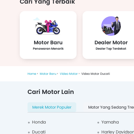
Cari Yang Terbaik
Peugeot
Moto Guzzi
Diablo
Ges
Motor Baru
Dealer Motor
Penawaran Menarik
Dealer Top Terdekat
Italjet
Keeway
Volta
Al
Home
Motor Baru
Video Motor
Video Motor Ducati
Cari Motor Lain
Savart
KOOL
Wmoto
CFM
Merek Motor Populer
Motor Yang Sedang Tre
Honda
Yamaha
Ducati
Harley Davidso