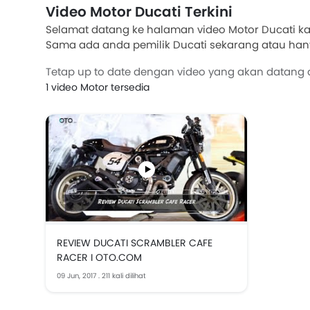
Video Motor Ducati Terkini
Selamat datang ke halaman video Motor Ducati kam
Sama ada anda pemilik Ducati sekarang atau h
tentang apa yang setiap kenderaan miliki. Pandu
Tetap up to date dengan video yang akan datang d
yang anda perlukan untuk membuat keputusan yang
1 video Motor tersedia
Motor Ducati kami!
REVIEW DUCATI SCRAMBLER CAFE
RACER I OTO.COM
09 Jun, 2017
.
211 kali dilihat