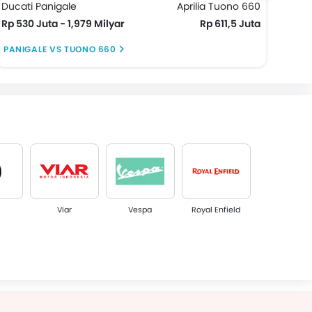
Ducati Panigale
Aprilia Tuono 660
Duca
Rp 530 Juta - 1,979 Milyar
Rp 611,5 Juta
Rp 3
PANIGALE VS TUONO 660
MONS
Viar
Vespa
Royal Enfield
ta
Kymco
Aprilia
Piaggio