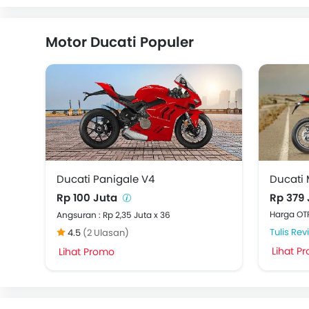
Motor Ducati Populer
Ducati Panigale V4
Ducati 
Rp 100 Juta
Rp 379 
Harga OTR
Angsuran : Rp 2,35 Juta x 36
Tulis Rev
4.5
(2 Ulasan)
Lihat P
Lihat Promo