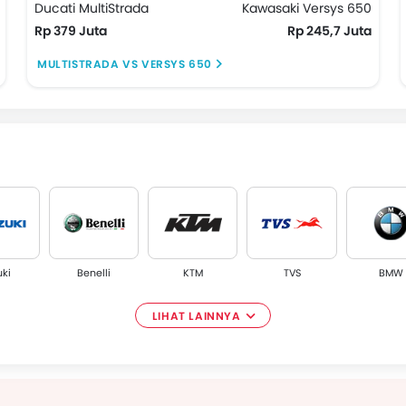
Ducati MultiStrada
Kawasaki Versys 650
Rp 379 Juta
Rp 245,7 Juta
MULTISTRADA VS VERSYS 650
uki
Benelli
KTM
TVS
BMW
LIHAT LAINNYA
M
Harley Davidson
Husqvarna
Cleveland
MV Agus
CycleWerks