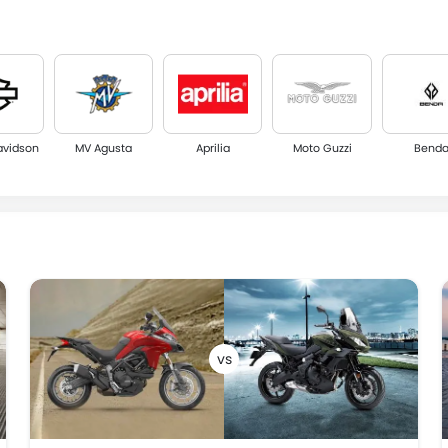
avidson
MV Agusta
Aprilia
Moto Guzzi
Bend