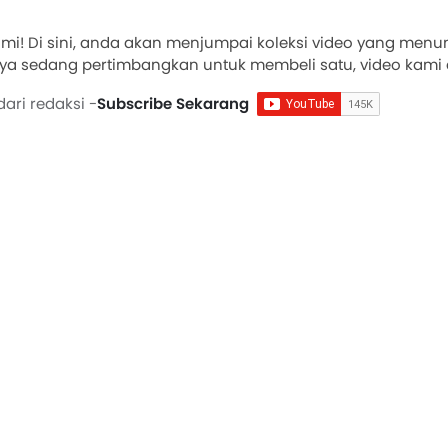
i! Di sini, anda akan menjumpai koleksi video yang menun
anya sedang pertimbangkan untuk membeli satu, video k
an reka bentuk hingga ujian jalan dan ulasan, tujuan ka
ari redaksi -
Subscribe Sekarang
 berinformasi tentang pembelian Motor anda seterusnya. J