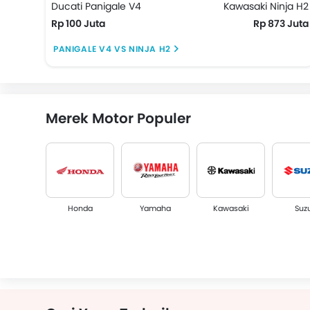
Ducati Panigale V4
Kawasaki Ninja H2
Rp 100 Juta
Rp 873 Juta
PANIGALE V4 VS NINJA H2
Merek Motor Populer
Honda
Yamaha
Kawasaki
Suz
Ducati
Triumph
Bajaj
SY