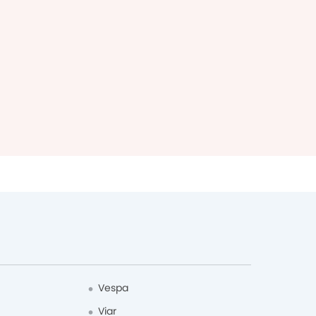
BF Goodrich
Qooder
Royal Alloy
d
Yadea
Scomadi
LISGO
Pacific
Uwinfly
Maka
Vespa
Viar