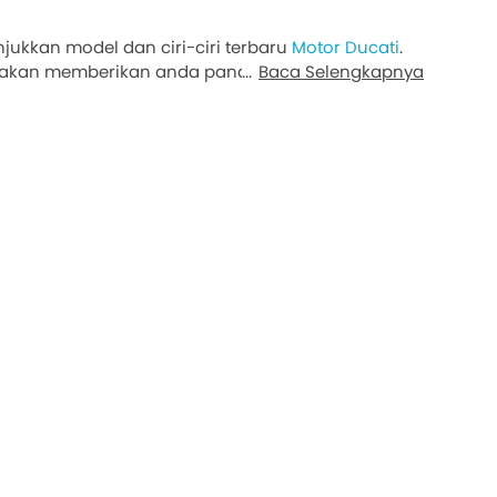
jukkan model dan ciri-ciri terbaru
Motor Ducati
.
ami akan memberikan anda pandangan mendalam
Baca Selengkapnya
mi adalah untuk memberikan anda semua maklumat
adi duduk santai, relaks dan nikmati video