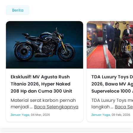
Berita
Eksklusif! MV Agusta Rush
TDA Luxury Toys D
Titanio 2026, Hyper Naked
2026, Bawa MV A
208 Hp dan Cuma 300 Unit
Superveloce 1000
Material serat karbon pernah
TDA Luxury Toys 
menjadi simbol kemewahan
Baca Selengkapnya
langkah penting d
Baca S
dan performa di dunia
International Mot
Zenuar Yoga,
04 Mar, 2026
Zenuar Yoga,
09 Feb, 2026
sepeda motor premium.
(IIMS) 2026. Seba
Namun memasuki era 2020-
pemegang merek 
an, pamornya mulai...
Agusta...