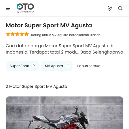
Motor Super Sport MV Agusta
Rating untuk MV Agusta berdasarkan ulasan 1
Cari daftar harga Motor Super Sport MV Agusta di
Indonesia. Terdapat total 2 model Motor Super Sport
Baca Selengkapnya
MV Agusta yang tersedia untuk dijual. MV Agusta
Brutale 1090 RR and MV Agusta Rush adalah model
Super Sport
MV Agusta
Hapus semua
Motor Super Sport MV Agusta paling populer di antara
pembeli Motor di Indonesia. Silakan pilih model Motor
Super Sport MV Agusta yang diinginkan dari daftar di
2 Motor Super Sport MV Agusta
bawah ini untuk mengetahui daftar harga lengkap di
kota Anda, promo, varian, spesifikasi, foto, konsumsi
bahan bakar, dan ulasan.