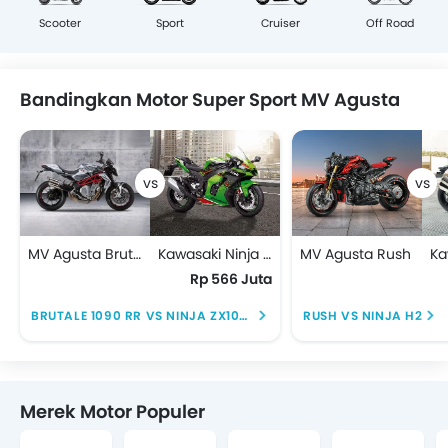
Scooter
Sport
Cruiser
Off Road
Bandingkan Motor Super Sport MV Agusta
MV Agusta Brutale 1090 RR
Kawasaki Ninja ZX10-R
MV Agusta Rush
Rp 566 Juta
BRUTALE 1090 RR VS NINJA ZX10-R
RUSH VS NINJA H2
Merek Motor Populer