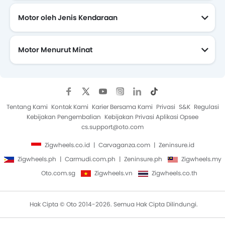
Motor oleh Jenis Kendaraan
Motor Menurut Minat
Motor Yang Akan Datang
Tentang Kami
Kontak Kami
Karier Bersama Kami
Privasi
S&K
Regulasi
Kebijakan Pengembalian
Kebijakan Privasi Aplikasi Opsee
cs.support@oto.com
Zigwheels.co.id
Carvaganza.com
Zeninsure.id
Zigwheels.ph
Carmudi.com.ph
Zeninsure.ph
Zigwheels.my
Oto.com.sg
Zigwheels.vn
Zigwheels.co.th
Hak Cipta © Oto 2014-2026. Semua Hak Cipta Dilindungi.