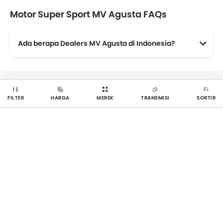
Motor Super Sport MV Agusta FAQs
Ada berapa Dealers MV Agusta di Indonesia?
Ada 3 dealer resmi motor MV Agusta yang tersebar di 3 kota di Indonesia.
FILTER
HARGA
MEREK
TRANSMISI
SORTIR