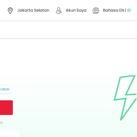
Jakarta Selatan
Akun Saya
Bahasa
EN
|
ID
REVIEW
ook
Twitter
Whatsapp
Pinterest
i.