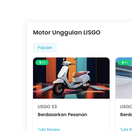
Motor Unggulan LISGO
Populer
EV
EV
LISGO S3
LISGO
Berdasarkan Pesanan
Berd
Tulis Review
Tulis 