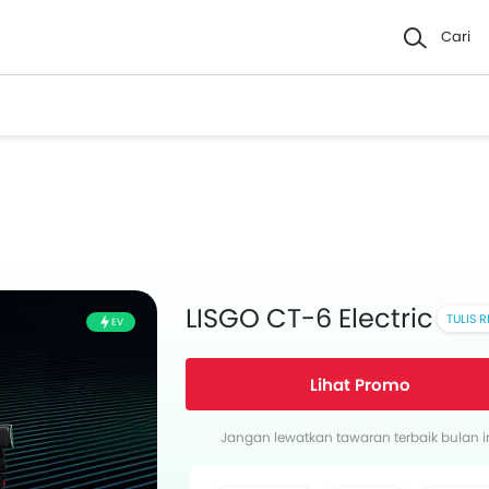
Cari
LISGO CT-6 Electric
TULIS 
EV
Lihat Promo
Faceb
Jangan lewatkan tawaran terbaik bulan in