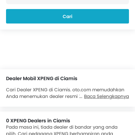
Cari
Dealer Mobil XPENG di Ciamis
Cari Dealer XPENG di Ciamis. oto.com memudahkan
Anda menemukan dealer resmi XPENG di Ciamis.
Baca Selengkapnya
Temukan lebih dari 0 dealer XPENG di Ciamis. Kami
akan menyediakan semua informasi kontak
mengenai dealer
Mobil XPENG
untuk kenyamanan
0 XPENG Dealers in Ciamis
Anda. Detail yang tersedia. Pilihan mobil XPENG yang
Pada masa ini, tiada dealer di bandar yang anda
populer antara lain . Hubungi Dealer XPENG untuk
pilih. Cari pedagang XPENG berhampiran anda