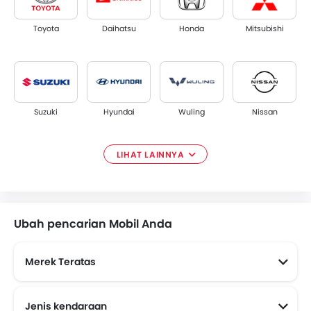
Toyota
Daihatsu
Honda
Mitsubishi
Suzuki
Hyundai
Wuling
Nissan
LIHAT LAINNYA
DFSK
Renault
Tata
Ford
Ubah pencarian Mobil Anda
Merek Teratas
Smart
Subaru
Maxus
CHERY
Jenis kendaraan