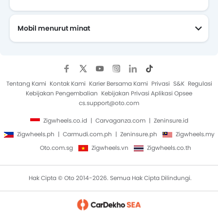
Mobil menurut minat
Mobil Yang Akan Datang
Tentang Kami
Kontak Kami
Karier Bersama Kami
Privasi
S&K
Regulasi
Kebijakan Pengembalian
Kebijakan Privasi Aplikasi Opsee
cs.support@oto.com
Zigwheels.co.id
Carvaganza.com
Zeninsure.id
Zigwheels.ph
Carmudi.com.ph
Zeninsure.ph
Zigwheels.my
Oto.com.sg
Zigwheels.vn
Zigwheels.co.th
Hak Cipta © Oto 2014-2026. Semua Hak Cipta Dilindungi.