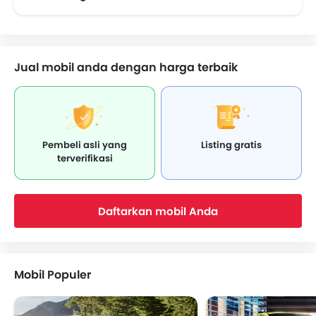
Mobil Yang Akan Datang
Jual mobil anda dengan harga terbaik
Pembeli asli yang
Listing gratis
terverifikasi
Daftarkan mobil Anda
Mobil Populer