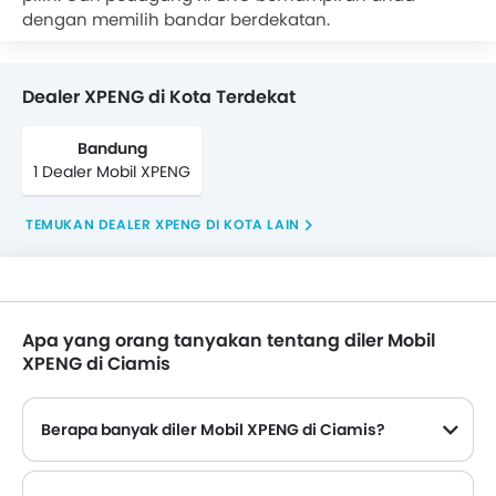
tukar tambah mobil lama Anda, pembelian tunai atau
dengan memilih bandar berdekatan.
Kredit Mobil
. Pilihan mobil
Kredit Multiguna
juga
tersedia dari bank ternama di oto.com
Dealer XPENG di Kota Terdekat
Bandung
1 Dealer Mobil XPENG
TEMUKAN DEALER XPENG DI KOTA LAIN
Apa yang orang tanyakan tentang diler Mobil
XPENG di Ciamis
Berapa banyak diler Mobil XPENG di Ciamis?