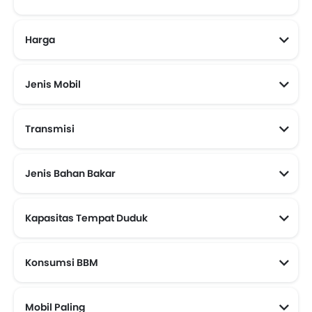
Harga
ESEMKA
Mobil Baru Murah Dibawah 100 Juta
Mobil Baru Murah Dibawah 200 Juta
Mobil Baru Murah Dibawah 150 Juta
Jenis Mobil
Transmisi
Mobil Transmisi Otomatis
Jenis Bahan Bakar
Kapasitas Tempat Duduk
Konsumsi BBM
Mobil paling irit BBM (Di Atas 15 kmpl)
Mobil Paling