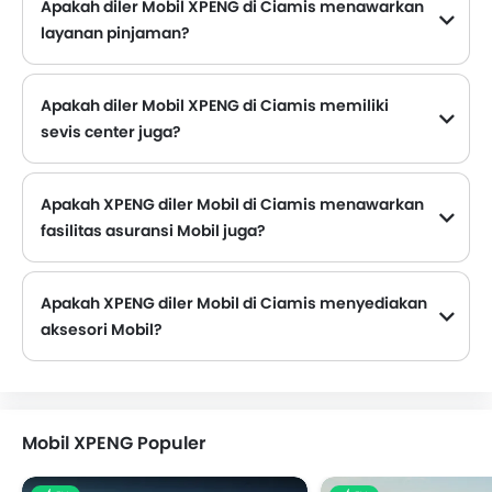
Apakah diler Mobil XPENG di Ciamis menawarkan
layanan pinjaman?
Sebagian besar diler Mobil XPENG yang berlokasi di Ciamis menawarkan layanan pinjaman dengan DP, promo angsuran bulanan yang menarik.
Apakah diler Mobil XPENG di Ciamis memiliki
sevis center juga?
Beberapa diler Mobil XPENG di Ciamis memiliki fasilitas pusat layanan. Namun, sejumlah diler memiliki pusat layanan terpisah. Disarankan untuk menanyakan hal ini ke diler resmi XPENG terdekat dengan nomor kontak yang disediakan.
Apakah XPENG diler Mobil di Ciamis menawarkan
fasilitas asuransi Mobil juga?
XPENG Diler Mobil di Ciamis dan perusahaan asuransi diketahui memiliki ikatan. Sehingga memudahkan pembeli untuk mengasuransikan Mobil XPENG mereka langsung di diler.
Apakah XPENG diler Mobil di Ciamis menyediakan
aksesori Mobil?
Ya. Sebagian besar diler mobil XPENG menjual aksesori mobil. Anda dapat membeli aksesori orisinal dari mereka.
Mobil XPENG Populer