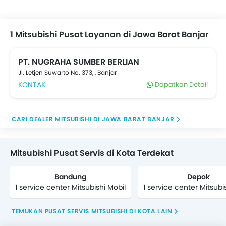
tersedia. Pilihan mobil Mitsubishi yang populer antara
lain . Hubungi Dealer dan Service Center Mitsubishi
untuk tukar tambah mobil lama Anda, pembelian
1 Mitsubishi Pusat Layanan di Jawa Barat Banjar
tunai atau
Kredit Mobil
. Pilihan mobil
Kredit Multiguna
juga tersedia dari bank ternama di oto.com
PT. NUGRAHA SUMBER BERLIAN
Jl. Letjen Suwarto No. 373, , Banjar
KONTAK
Dapatkan Detail
CARI DEALER MITSUBISHI DI JAWA BARAT BANJAR
Mitsubishi Pusat Servis di Kota Terdekat
Bandung
Depok
1 service center Mitsubishi Mobil
1 service center Mitsubi
TEMUKAN PUSAT SERVIS MITSUBISHI DI KOTA LAIN