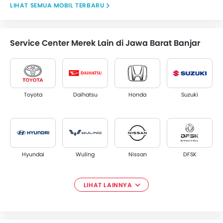
MOBIL TERBARU
Service Center Merek Lain di Jawa Barat Banjar
Toyota
Daihatsu
Honda
Suzuki
Hyundai
Wuling
Nissan
DFSK
LIHAT LAINNYA
Renault
Tata
Ford
Smart