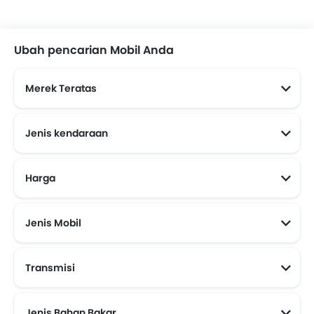
Ubah pencarian Mobil Anda
Merek Teratas
Jenis kendaraan
Harga
mobil Baru Murah Dibawah 100 Juta
mobil Baru Murah Dibawah 200 Juta
mobil Baru Murah Dibawah 150 Juta
Jenis Mobil
Transmisi
Mobil Transmisi Otomatis
Jenis Bahan Bakar