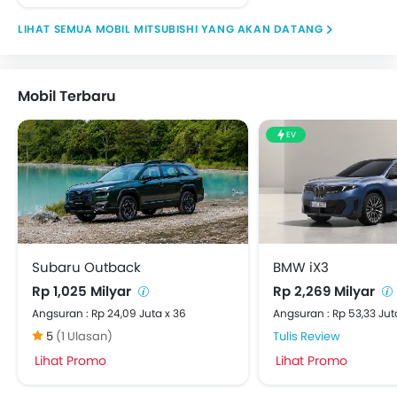
MOBIL MITSUBISHI YANG AKAN DATANG
Mobil Terbaru
EV
Subaru Outback
BMW iX3
Rp 1,025 Milyar
Rp 2,269 Milyar
Angsuran : Rp 24,09 Juta x 36
Angsuran : Rp 53,33 Jut
5
(1 Ulasan)
Tulis Review
Lihat Promo
Lihat Promo