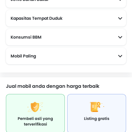
Kapasitas Tempat Duduk
Konsumsi BBM
Mobil paling irit BBM (Di Atas 15 kmpl)
Mobil Paling
Mobil Yang Akan Datang
Jual mobil anda dengan harga terbaik
Pembeli asli yang
Listing gratis
terverifikasi