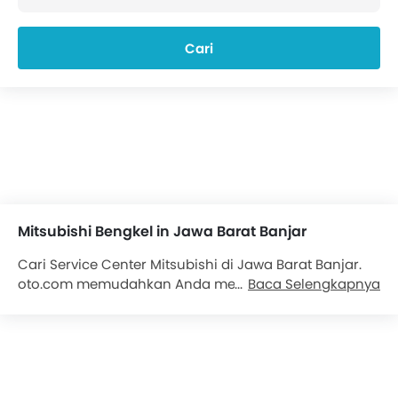
Cari
Mitsubishi Bengkel in Jawa Barat Banjar
Cari Service Center Mitsubishi di Jawa Barat Banjar.
oto.com memudahkan Anda menemukan Service
Baca Selengkapnya
Center resmi Mitsubishi di Jawa Barat Banjar.
Temukan lebih dari 1 Service Center Mitsubishi di
Jawa Barat Banjar. Kami akan menyediakan semua
informasi kontak mengenai Service Center
Mobil
Mitsubishi
untuk kenyamanan Anda. Detail yang