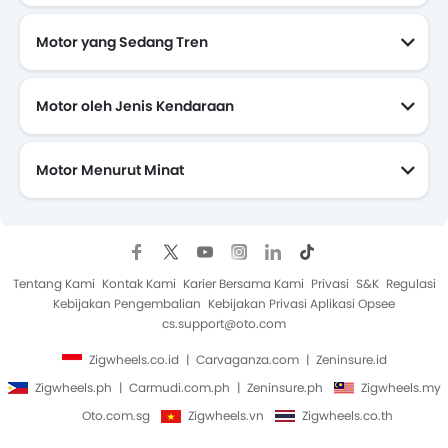
Motor yang Sedang Tren
Motor oleh Jenis Kendaraan
Motor Menurut Minat
Motor Yang Akan Datang
Tentang Kami
Kontak Kami
Karier Bersama Kami
Privasi
S&K
Regulasi
Kebijakan Pengembalian
Kebijakan Privasi Aplikasi Opsee
cs.support@oto.com
Zigwheels.co.id
Carvaganza.com
Zeninsure.id
Zigwheels.ph
Carmudi.com.ph
Zeninsure.ph
Zigwheels.my
Oto.com.sg
Zigwheels.vn
Zigwheels.co.th