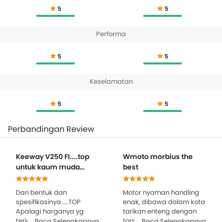
5
5
Performa
5
5
Keselamatan
5
5
Perbandingan Review
Keeway V250 FI....top
Wmoto morbius the
untuk kaum muda
best
Indonesia
Dari bentuk dan
Motor nyaman handling
spesifikasinya ....TOP
enak, dibawa dalam kota
Apalagi harganya yg
tarikan enteng dengan
terjangkau di pakai
torsi besar dan mesin
Baca Selengkapnya
Baca Selengkapnya