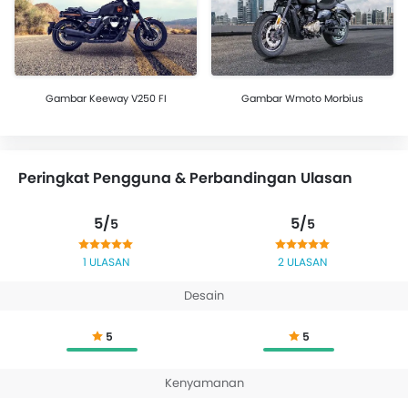
Gambar Keeway V250 FI
Gambar Wmoto Morbius
Peringkat Pengguna & Perbandingan Ulasan
5/
5/
5
5
1 ULASAN
2 ULASAN
Desain
5
5
Kenyamanan