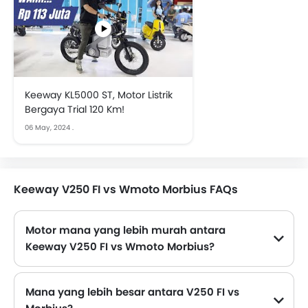
Keeway KL5000 ST, Motor Listrik
Bergaya Trial 120 Km!
06 May, 2024
.
Keeway V250 FI vs Wmoto Morbius FAQs
Motor mana yang lebih murah antara
Keeway V250 FI vs Wmoto Morbius?
V250 FI dihargai Rp 59,85 Juta dan Morbius dihargai Rp 66,6 Juta. Oleh karena itu V250 FI adalah yang termurah di antara Motor ini.
Mana yang lebih besar antara V250 FI vs