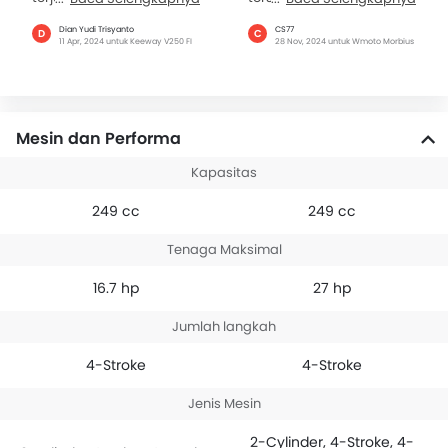
sangat bagus dan punya
tidak panas karena ada
Dian Yudi Trisyanto
CS77
D
C
style tersendiri....apalagi
radiator serta
11 Apr, 2024 untuk Keeway V250 FI
28 Nov, 2024 untuk Wmoto Morbius
dengan warna yg...
pengereman yang
mantap
Mesin dan Performa
Kapasitas
249 cc
249 cc
Tenaga Maksimal
16.7 hp
27 hp
Jumlah langkah
4-Stroke
4-Stroke
Jenis Mesin
2-Cylinder, 4-Stroke, 4-