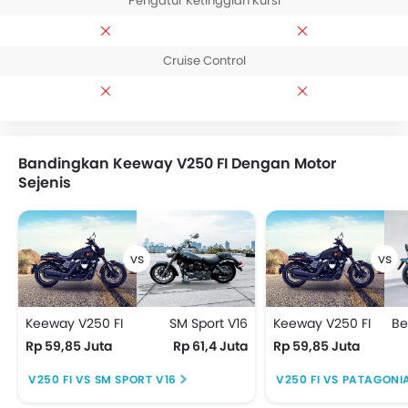
Pengatur Ketinggian Kursi
Cruise Control
Bandingkan Keeway V250 FI Dengan Motor
Sejenis
Keeway V250 FI
SM Sport V16
Keeway V250 FI
Rp 59,85 Juta
Rp 61,4 Juta
Rp 59,85 Juta
V250 FI VS SM SPORT V16
V250 FI VS PATAGONIA