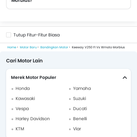
Morbius?
Dimensi V250 FI adalah: Panjang 2200 mm , Lebar 895 mm dan Tinggi 1100 mm sedangkan Dimensi Morbius adalah 2210 mm dengan lebar 820 mm dan tinggi 1095 mm . Oleh karena itu, Morbius lebih panjang, V250 FI lebih luas, dan V250 FI lebih tinggi.
Tutup Fitur-Fitur Biasa
Home
Motor Baru
Bandingkan Motor
Keeway V250 FI Vs Wmoto Morbius
Cari Motor Lain
Merek Motor Populer
Honda
Yamaha
Kawasaki
Suzuki
Vespa
Ducati
Harley Davidson
Benelli
KTM
Viar