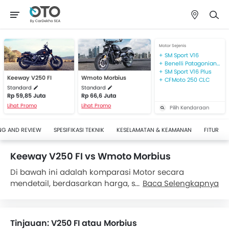
Motor Sejenis
SM Sport V16
Benelli Patagonian 250 EFI
SM Sport V16 Plus
Keeway V250 FI
Wmoto Morbius
CFMoto 250 CLC
Standard
Standard
Rp 59,85 Juta
Rp 66,6 Juta
Lihat Promo
Lihat Promo
Pilih Kendaraan
NG AND REVIEW
SPESIFIKASI TEKNIK
KESELAMATAN & KEAMANAN
FITUR
Keeway V250 FI vs Wmoto Morbius
Di bawah ini adalah komparasi Motor secara
mendetail, berdasarkan harga, spesifikasi dan fetur
Baca Selengkapnya
untuk Keeway V250 FI dan Wmoto Morbius. Harga
Keeway V250 FI berkisar antara Rp 59,85 Juta.
Sementara Wmoto Morbius dihargai Rp 66,6 Juta.
Tinjauan: V250 FI atau Morbius
Secara spesifikasi,
Keeway V250 FI Standard
, memiliki