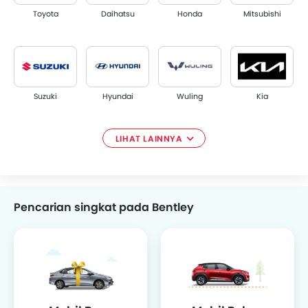
Toyota
Daihatsu
Honda
Mitsubishi
Suzuki
Hyundai
Wuling
Kia
LIHAT LAINNYA
BMW
Mazda
Isuzu
Mercedes Benz
Pencarian singkat pada Bentley
Nissan
DFSK
Renault
Volkswagen