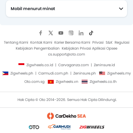
Mobil menurut minat
Mobil Yang Akan Datang
JAC
iCAR
Farizon
SAG
Tentang Kami
Kontak Kami
Karier Bersama Kami
Privasi
S&K
Regulasi
Kebijakan Pengembalian
Kebijakan Privasi Aplikasi Opsee
cs.support@oto.com
Zigwheels.co.id
Carvaganza.com
Zeninsure.id
Zigwheels.ph
Carmudi.com.ph
Zeninsure.ph
Zigwheels.my
Oto.com.sg
Zigwheels.vn
Zigwheels.co.th
Hak Cipta © Oto 2014-2026. Semua Hak Cipta Dilindungi.