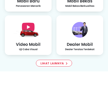
Mobil Baru
Mobil Bekas
Penawaran Menarik
Mobil Bekas Berkualitas
Lexus
Jeep
Land Rover
Audi
MINI
Peugeot
Lamborghini
Aston Martin
Video Mobil
Dealer Mobil
Uji Coba Visual
Dealer Teratas Terdekat
LIHAT LAINNYA
Mclaren
Jaguar
Rolls Royce
Maserati
Fiat
Geely
Ford
Subaru