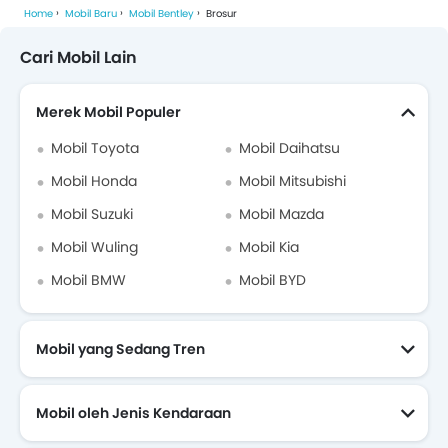
Home
Mobil Baru
Mobil Bentley
Brosur
Cari Mobil Lain
Mahindra
MG
Maxus
CHERY
Merek Mobil Populer
Mobil Toyota
Mobil Daihatsu
Mobil Honda
Mobil Mitsubishi
Citroen
Neta
GWM
BYD
Mobil Suzuki
Mobil Mazda
Mobil Wuling
Mobil Kia
Mobil BMW
Mobil BYD
VinFast
BAIC
GAC
JAECOO
Mobil yang Sedang Tren
Mobil oleh Jenis Kendaraan
XPENG
Leapmotor
Polytron
Changan