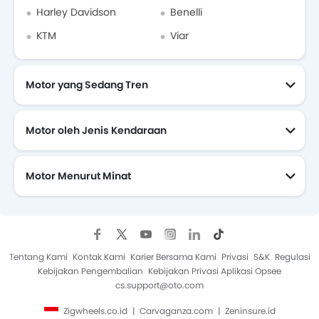
Harley Davidson
Benelli
KTM
Viar
Motor yang Sedang Tren
Motor oleh Jenis Kendaraan
Motor Menurut Minat
Motor Yang Akan Datang
Tentang Kami
Kontak Kami
Karier Bersama Kami
Privasi
S&K
Regulasi
Kebijakan Pengembalian
Kebijakan Privasi Aplikasi Opsee
cs.support@oto.com
Zigwheels.co.id
Carvaganza.com
Zeninsure.id