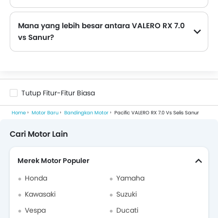
Mana yang lebih besar antara VALERO RX 7.0
vs Sanur?
Dimensi VALERO RX 7.0 adalah: Panjang 1540 mm , Lebar 430 mm dan Tinggi 1015 mm sedangkan Dimensi Sanur adalah 1465 mm dengan lebar 660 mm dan tinggi 1030 mm . Oleh karena itu, VALERO RX 7.0 lebih panjang, Sanur lebih luas, dan Sanur lebih tinggi.
Tutup Fitur-Fitur Biasa
Home
Motor Baru
Bandingkan Motor
Pacific VALERO RX 7.0 Vs Selis Sanur
Cari Motor Lain
Merek Motor Populer
Honda
Yamaha
Kawasaki
Suzuki
Vespa
Ducati