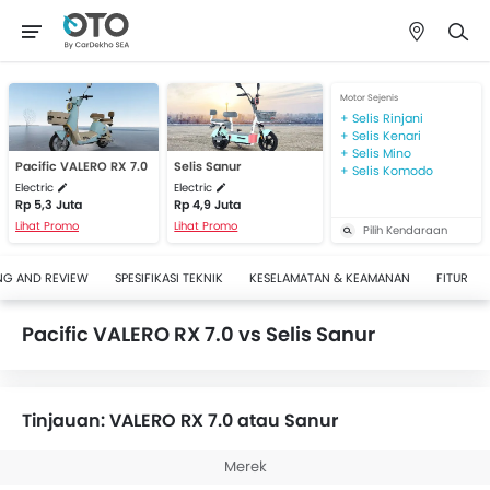
Motor Sejenis
Selis Rinjani
Selis Kenari
Selis Mino
Pacific VALERO RX 7.0
Selis Sanur
Selis Komodo
Electric
Electric
Rp 5,3 Juta
Rp 4,9 Juta
Lihat Promo
Lihat Promo
Pilih Kendaraan
NG AND REVIEW
SPESIFIKASI TEKNIK
KESELAMATAN & KEAMANAN
FITUR
Pacific VALERO RX 7.0 vs Selis Sanur
Tinjauan: VALERO RX 7.0 atau Sanur
Merek