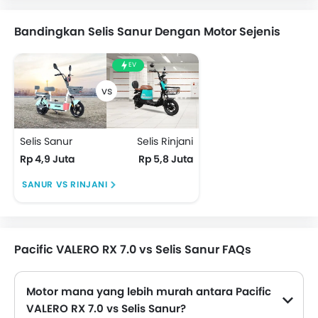
Bandingkan Selis Sanur Dengan Motor Sejenis
EV
Selis Sanur
Selis Rinjani
Rp 4,9 Juta
Rp 5,8 Juta
SANUR VS RINJANI
Pacific VALERO RX 7.0 vs Selis Sanur FAQs
Motor mana yang lebih murah antara Pacific
VALERO RX 7.0 vs Selis Sanur?
VALERO RX 7.0 dihargai Rp 5,3 Juta dan Sanur dihargai Rp 4,9 Juta. Oleh karena itu Sanur adalah yang termurah di antara Motor ini.