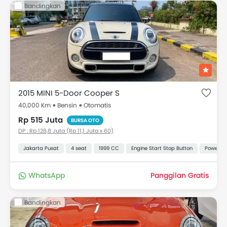
Bandingkan
2015 MINI 5-Door Cooper S
40,000 Km
Bensin
Otomatis
Rp 515 Juta
BURSA OTO
DP : Rp 128,8 Juta (Rp 11,1 Juta x 60)
Jakarta Pusat
4 seat
1999 CC
Engine Start Stop Button
Power Ou
WhatsApp
Panggilan Gratis
Bandingkan