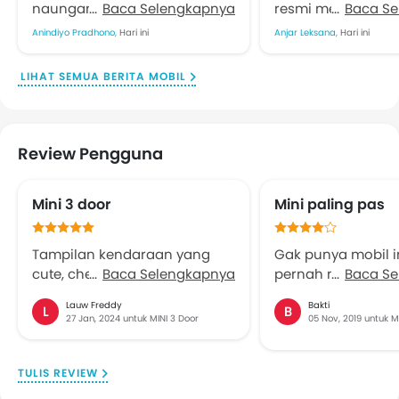
Jakarta
naungan PT Garuda Mataram
Baca Selengkapnya
resmi membuka 
Baca S
Motor, meluncurkan The New
EV Super-ONE unt
Anindiyo Pradhono,
Hari ini
Anjar Leksana,
Hari ini
Audi Q5 SUV di GIIAS 2026.
Indonesia. Langkah
Model ini...
menjadi kelanjuta
LIHAT SEMUA BERITA MOBIL
mobil listrik itu...
Review Pengguna
Mini 3 door
Mini paling pas
Tampilan kendaraan yang
Gak punya mobil i
cute, cheerful, tiny, serba
Baca Selengkapnya
pernah mengenda
Baca S
bundar dan bulat-bulat dan
beberapa kali. Me
Lauw Freddy
Bakti
L
B
atmosphere interior dengan
countryman ya Min
27 Jan, 2024 untuk MINI 3 Door
05 Nov, 2019 untuk 
warna” aurora yg menarik
pas untuk jalanan
dan tidak membosankan.
Ground clearance 
bakalan mentok di p
TULIS REVIEW
Banjir pun masih 