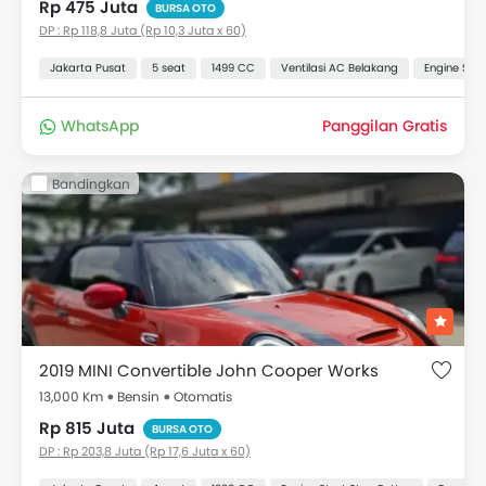
Rp 475 Juta
BURSA OTO
DP : Rp 118,8 Juta (Rp 10,3 Juta x 60)
Jakarta Pusat
5 seat
1499 CC
Ventilasi AC Belakang
Engine Star
WhatsApp
Panggilan Gratis
Bandingkan
2019 MINI Convertible John Cooper Works
13,000 Km
Bensin
Otomatis
Rp 815 Juta
BURSA OTO
DP : Rp 203,8 Juta (Rp 17,6 Juta x 60)