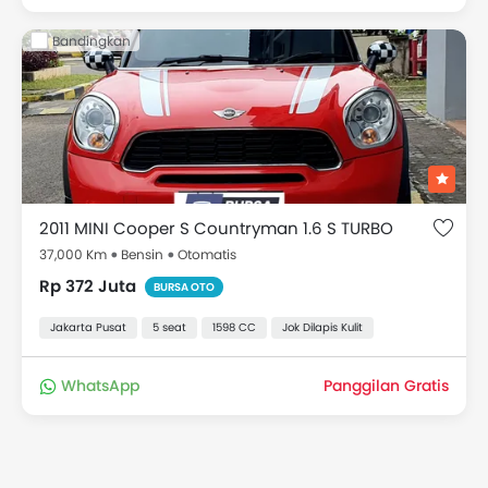
Bandingkan
2011 MINI Cooper S Countryman 1.6 S TURBO
37,000 Km
Bensin
Otomatis
Rp 372 Juta
BURSA OTO
Jakarta Pusat
5 seat
1598 CC
Jok Dilapis Kulit
WhatsApp
Panggilan Gratis