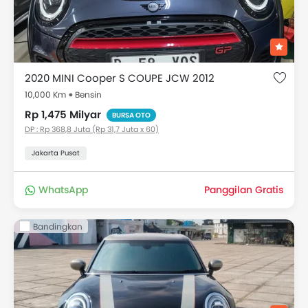
melihat harga dan kredit yang tersedia serta
informasi DP dan cicilan.
Daftar harga Mobil bekas MINI
2020 MINI Cooper S COUPE JCW 2012
Daftar Harga Mobil bekas MINI mulai dari Rp 265 Juta
untuk model Countryman, pilih dari 132 mobil bekas
10,000 Km
Bensin
di Indonesia
Rp 1,475 Milyar
BURSA OTO
DP : Rp 368,8 Juta (Rp 31,7 Juta x 60)
Model
Harga
Jakarta Pusat
MINI Countryman
Dimulai dari @ Rp 265
Bekas
Juta
WhatsApp
Panggilan Gratis
MINI Cooper S
Dimulai dari @ Rp 268 Juta
Bandingkan
Bekas
MINI Cooper S
Dimulai dari @
Countryman Bekas
Rp 310 Juta
MINI 5 Door Bekas
Dimulai dari @ Rp 335 Juta