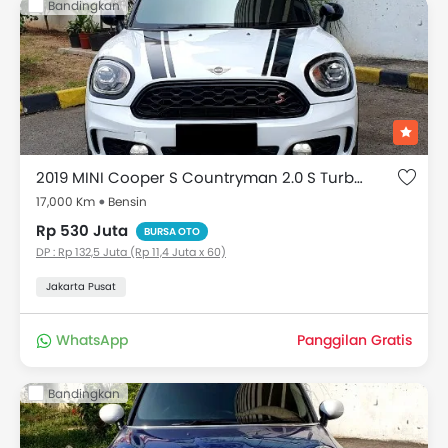
Bandingkan
2019 MINI Cooper S Countryman 2.0 S Turbo JCWC
17,000 Km
Bensin
Rp 530 Juta
BURSA OTO
DP : Rp 132,5 Juta (Rp 11,4 Juta x 60)
Jakarta Pusat
WhatsApp
Panggilan Gratis
Bandingkan