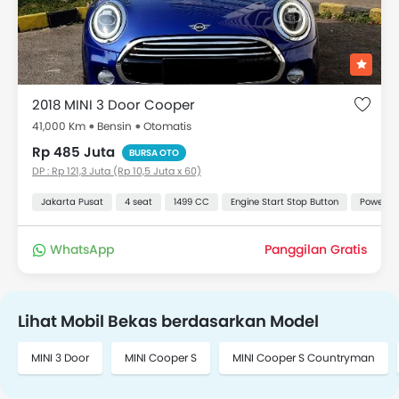
2018 MINI 3 Door Cooper
41,000 Km
Bensin
Otomatis
Rp 485 Juta
BURSA OTO
DP : Rp 121,3 Juta (Rp 10,5 Juta x 60)
Jakarta Pusat
4 seat
1499 CC
Engine Start Stop Button
Power Ou
WhatsApp
Panggilan Gratis
Lihat Mobil Bekas berdasarkan Model
MINI 3 Door
MINI Cooper S
MINI Cooper S Countryman