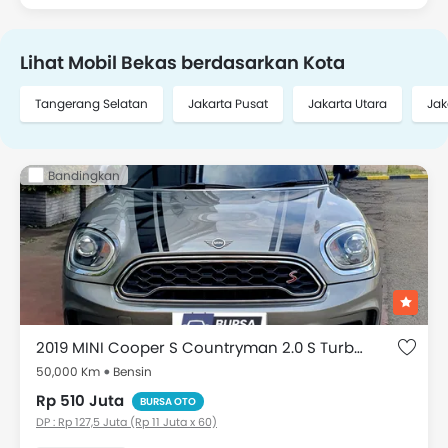
Lihat Mobil Bekas berdasarkan Kota
Tangerang Selatan
Jakarta Pusat
Jakarta Utara
Jak
Bandingkan
2019 MINI Cooper S Countryman 2.0 S Turbo JCWC
50,000 Km
Bensin
Rp 510 Juta
BURSA OTO
DP : Rp 127,5 Juta (Rp 11 Juta x 60)