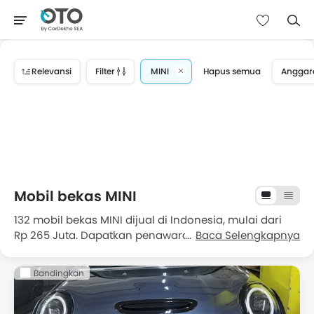
Relevansi
Filter
MINI
Hapus semua
Anggar
Mobil bekas MINI
132 mobil bekas MINI dijual di Indonesia, mulai dari
Rp 265 Juta. Dapatkan penawaran terbaik untuk MINI
Baca Selengkapnya
bekas di Indonesia, lengkap dengan informasi harga,
fitur, foto dan spesifikasi. Pilih dari 132 MINI bekas di
Bandingkan
Indonesia
Simak daftar harga Mobil bekas MINI di bawah untuk