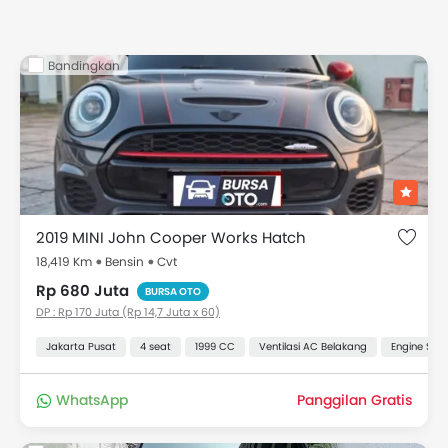
Bandingkan
2019 MINI John Cooper Works Hatch
18,419 Km
Bensin
Cvt
Rp 680 Juta
BURSA OTO
DP : Rp 170 Juta (Rp 14,7 Juta x 60)
Jakarta Pusat
4 seat
1999 CC
Ventilasi AC Belakang
Engine Star
WhatsApp
Panggilan Gratis