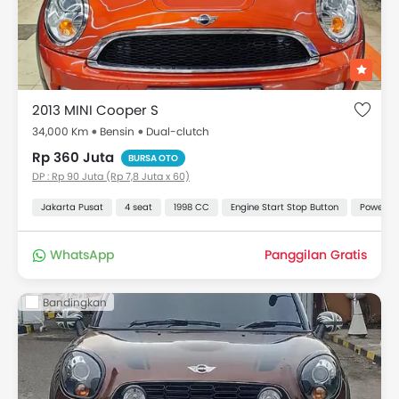
2013 MINI Cooper S
34,000 Km
Bensin
Dual-clutch
Rp 360 Juta
BURSA OTO
DP : Rp 90 Juta (Rp 7,8 Juta x 60)
Jakarta Pusat
4 seat
1998 CC
Engine Start Stop Button
Power Ou
WhatsApp
Panggilan Gratis
Bandingkan