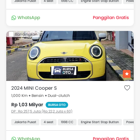
Jakarta Pusat
4 seat
1998 CC
Engine Start Stop Button
Power Ou
WhatsApp
Panggilan Gratis
Bandingkan
2024 MINI Cooper S
1,000 Km
Bensin
Dual-clutch
Rp 1,03 Milyar
BURSA OTO
DP : Rp 257,5 Juta (Rp 22,2 Juta x 60)
Jakarta Pusat
4 seat
1998 CC
Engine Start Stop Button
Power Ou
WhatsApp
Panggilan Gratis