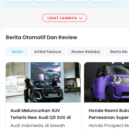
LIHAT LAINNYA
Berita Otomotif Dan Review
Berita
Artikel Feature
Review Redaksi
Berita Mob
Audi Meluncurkan SUV
Honda Resmi Buk
Terlaris New Audi Q5 SUV di
Pemesanan Super
GIIAS 2026
Harga Rp438 Juta
Audi Indonesia, di bawah
Honda Prospect M