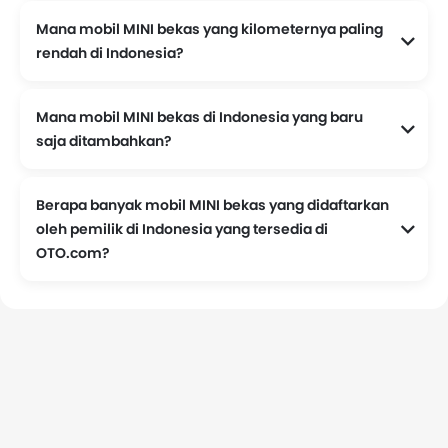
Mana mobil MINI bekas yang kilometernya paling
rendah di Indonesia?
Mobil MINI yang kilometernya paling rendah di daftar OTO.com adalah
,. Odometernya menunjukan 1000, dengan harga Rp 1,03 Milyar.
Mana mobil MINI bekas di Indonesia yang baru
saja ditambahkan?
adalah yang terbaru ditambahkan ke daftar mobil MINI bekas.
Berapa banyak mobil MINI bekas yang didaftarkan
oleh pemilik di Indonesia yang tersedia di
OTO.com?
Saat ini, tersedia 13 mobil MINI bekas yang didaftarkan oleh pemiliknya di kota Indonesia.