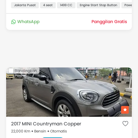
Jakarta Pusat
4 seat
1499 CC
Engine Start Stop Button
Power Ou
WhatsApp
Panggilan Gratis
Bandingkan
2017 MINI Countryman Copper
22,000 Km
Bensin
Otomatis