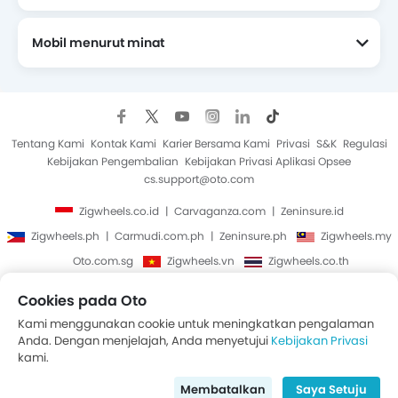
Mobil menurut minat
Mobil Yang Akan Datang
Tentang Kami
Kontak Kami
Karier Bersama Kami
Privasi
S&K
Regulasi
Kebijakan Pengembalian
Kebijakan Privasi Aplikasi Opsee
cs.support@oto.com
Zigwheels.co.id
Carvaganza.com
Zeninsure.id
Zigwheels.ph
Carmudi.com.ph
Zeninsure.ph
Zigwheels.my
Oto.com.sg
Zigwheels.vn
Zigwheels.co.th
Cookies pada Oto
Hak Cipta © Oto 2014-2026. Semua Hak Cipta Dilindungi.
Kami menggunakan cookie untuk meningkatkan pengalaman
Anda. Dengan menjelajah, Anda menyetujui
Kebijakan Privasi
kami.
Membatalkan
Saya Setuju