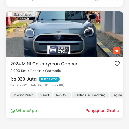
Bandingkan
2024 MINI Countryman Copper
8,000 Km
Bensin
Otomatis
Rp 930 Juta
BURSA OTO
DP : Rp 232,5 Juta (Rp 20 Juta x 60)
Jakarta Pusat
5 seat
1499 CC
Ventilasi AC Belakang
Engine Star
WhatsApp
Panggilan Gratis