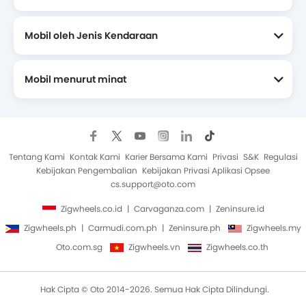
Mobil oleh Jenis Kendaraan
Mobil menurut minat
Mobil Yang Akan Datang
Tentang Kami
Kontak Kami
Karier Bersama Kami
Privasi
S&K
Regulasi
Kebijakan Pengembalian
Kebijakan Privasi Aplikasi Opsee
cs.support@oto.com
Zigwheels.co.id
Carvaganza.com
Zeninsure.id
Zigwheels.ph
Carmudi.com.ph
Zeninsure.ph
Zigwheels.my
Oto.com.sg
Zigwheels.vn
Zigwheels.co.th
Hak Cipta © Oto 2014-2026. Semua Hak Cipta Dilindungi.