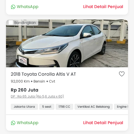
WhatsApp
Lihat Detail Penjual
Bandingkan
2018 Toyota Corolla Altis V AT
92,000 Km
Bensin
Cvt
Rp 260 Juta
DP : Rp 65 Juta (Rp 5,6 Juta x 60)
Jakarta Utara
5 seat
1798 CC
Ventilasi AC Belakang
Engine Star
WhatsApp
Lihat Detail Penjual