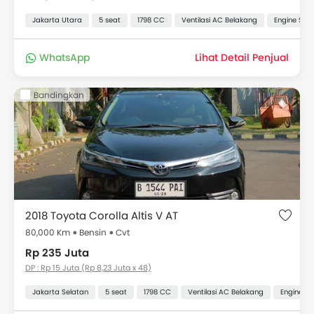
Jakarta Utara
5 seat
1798 CC
Ventilasi AC Belakang
Engine Star
WhatsApp
Lihat Detail Penjual
Bandingkan
2018 Toyota Corolla Altis V AT
80,000 Km
Bensin
Cvt
Rp 235 Juta
DP : Rp 15 Juta (Rp 8,23 Juta x 48)
Jakarta Selatan
5 seat
1798 CC
Ventilasi AC Belakang
Engine St