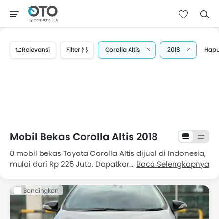
Relevansi
Filter
Corolla Altis
2018
Hapu
Mobil Bekas Corolla Altis 2018
8 mobil bekas Toyota Corolla Altis dijual di Indonesia,
mulai dari Rp 225 Juta. Dapatkan penawaran terbaik
Baca Selengkapnya
untuk Toyota Corolla Altis bekas di Indonesia, lengkap
dengan informasi harga, fitur, foto dan spesifikasi.
Bandingkan
Pilih dari 8 Toyota Corolla Altis bekas di Indonesia
Daftar harga Mobil Bekas Corolla Altis 2018