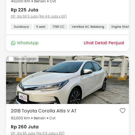
49,000 Km
Bensin
Cvt
Rp 225 Juta
DP : Rp 56,3 Juta (Rp 4,9 Juta x 60)
Surabaya
5 seat
1798 CC
Ventilasi AC Belakang
Engine Start St
WhatsApp
Lihat Detail Penjual
Bandingkan
2018 Toyota Corolla Altis V AT
92,000 Km
Bensin
Cvt
Rp 260 Juta
DP : Rp 65 Juta (Rp 5,6 Juta x 60)