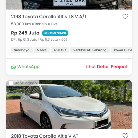
2018 Toyota Corolla Altis 1.8 V A/T
58,000 Km
Bensin
Cvt
Rp 245 Juta
REKOMENDASI
DP : Rp 61,3 Juta (Rp 5,3 Juta x 60)
Surabaya
5 seat
1798 CC
Ventilasi AC Belakang
Power Outlet
WhatsApp
Lihat Detail Penjual
Bandingkan
2018 Toyota Corolla Altis V AT