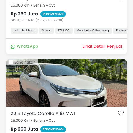
25,000 Km
Bensin
Cvt
Rp 260 Juta
REKOMENDASI
DP : Rp 65 Juta (Rp 5,6 Juta x 60)
Jakarta Utara
5 seat
1798 CC
Ventilasi AC Belakang
Engine Star
WhatsApp
Lihat Detail Penjual
Bandingkan
2018 Toyota Corolla Altis V AT
25,000 Km
Bensin
Cvt
Rp 260 Juta
REKOMENDASI