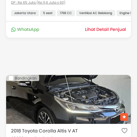
DP : Rp 65 Juta (Rp 5,6 Juta x 60)
Jakarta Utara
5 seat
1798 CC
Ventilasi AC Belakang
Engine Star
WhatsApp
Lihat Detail Penjual
Bandingkan
2018 Toyota Corolla Altis V AT