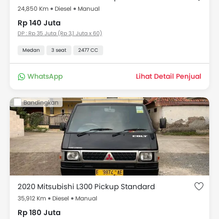
24,850 Km
Diesel
Manual
Rp 140 Juta
DP : Rp 35 Juta (Rp 3,1 Juta x 60)
Medan
3 seat
2477 CC
WhatsApp
Lihat Detail Penjual
Bandingkan
2020 Mitsubishi L300 Pickup Standard
35,912 Km
Diesel
Manual
Rp 180 Juta