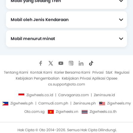
Mobil yang Sedang Tren
Mobil oleh Jenis Kendaraan
Mobil menurut minat
Mobil Yang Akan Datang
Tentang Kami
Kontak Kami
Karier Bersama Kami
Privasi
S&K
Regulasi
Kebijakan Pengembalian
Kebijakan Privasi Aplikasi Opsee
cs.support@oto.com
Zigwheels.co.id
Carvaganza.com
Zeninsure.id
Zigwheels.ph
Carmudi.com.ph
Zeninsure.ph
Zigwheels.my
Oto.com.sg
Zigwheels.vn
Zigwheels.co.th
Hak Cipta © Oto 2014-2026. Semua Hak Cipta Dilindungi.