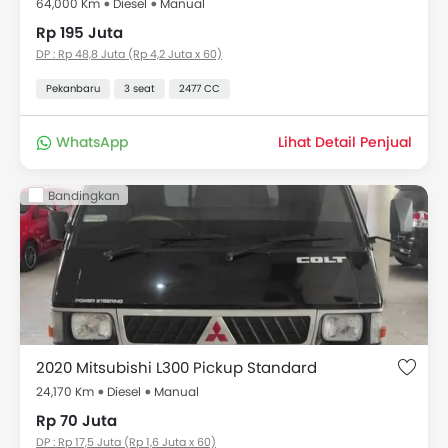
64,000 Km
Diesel
Manual
Rp 195 Juta
DP : Rp 48,8 Juta (Rp 4,2 Juta x 60)
Pekanbaru
3 seat
2477 CC
WhatsApp
Lihat Detail Penjual
Bandingkan
2020 Mitsubishi L300 Pickup Standard
24,170 Km
Diesel
Manual
Rp 70 Juta
DP : Rp 17,5 Juta (Rp 1,6 Juta x 60)