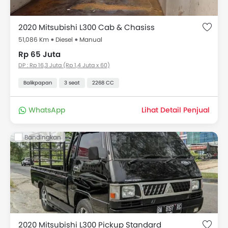
2020 Mitsubishi L300 Cab & Chasiss
51,086 Km
Diesel
Manual
Rp 65 Juta
DP : Rp 16,3 Juta (Rp 1,4 Juta x 60)
Balikpapan
3 seat
2268 CC
WhatsApp
Lihat Detail Penjual
Bandingkan
2020 Mitsubishi L300 Pickup Standard