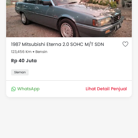
Eterna Dibawah 50 Juta bekas di Indonesia
Daftar harga Harga Mobil Bekas Eterna
Dibawah 50 Juta
Daftar Harga Harga Mobil Bekas Eterna Dibawah 50
Juta mulai dari Rp 40 Juta untuk model Eterna, pilih
1987 Mitsubishi Eterna 2.0 SOHC M/T SDN
dari 1 mobil bekas di Indonesia
123,456 Km
Bensin
Rp 40 Juta
Model
Harga
Sleman
Mitsubishi Eterna
Dimulai dari @ Rp 40
Bekas
Juta
WhatsApp
Lihat Detail Penjual