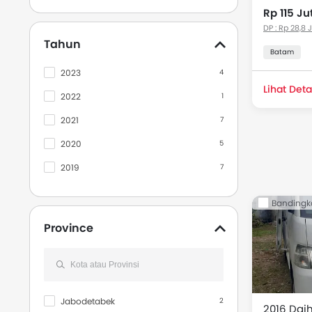
Rp 115 Ju
Ford
5
DP : Rp 28,8 
Tahun
Proton
1
Batam
2023
4
Lihat Deta
2022
1
2021
7
2020
5
2019
7
2018
14
Bandingk
2017
10
Province
2016
18
2015
5
2014
2
Jabodetabek
2
2013
1