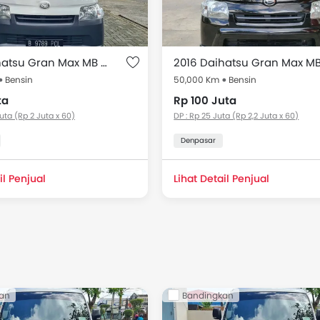
2016 Daihatsu Gran Max MB 1.3 BLIND VAN
Bensin
50,000 Km
Bensin
ta
Rp 100 Juta
Juta (Rp 2 Juta x 60)
DP : Rp 25 Juta (Rp 2,2 Juta x 60)
Denpasar
il Penjual
Lihat Detail Penjual
an
Bandingkan