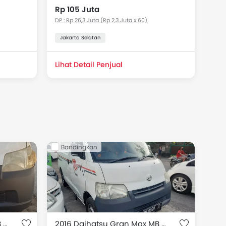
Rp 105 Juta
DP : Rp 26,3 Juta (Rp 2,3 Juta x 60)
Jakarta Selatan
Lihat Detail Penjual
Bandingkan
2016 Daihatsu Gran Max MB 1.3 BLIND VAN AC
2016 Daihatsu Gran Max MB 1.3 BLIND VAN AC