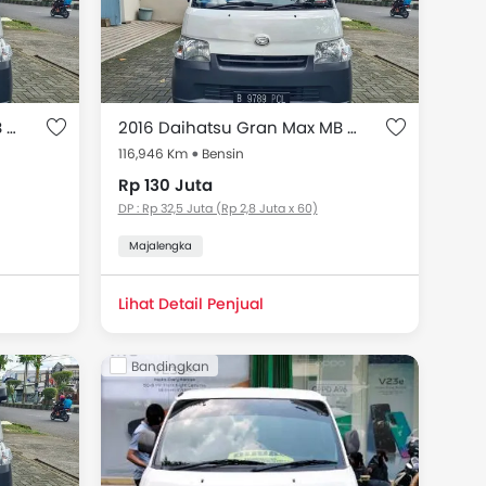
2016 Daihatsu Gran Max MB 1.3 BLIND VAN
2016 Daihatsu Gran Max MB 1.3 BLIND VAN
116,946 Km
Bensin
Rp 130 Juta
DP : Rp 32,5 Juta (Rp 2,8 Juta x 60)
Majalengka
Lihat Detail Penjual
Bandingkan