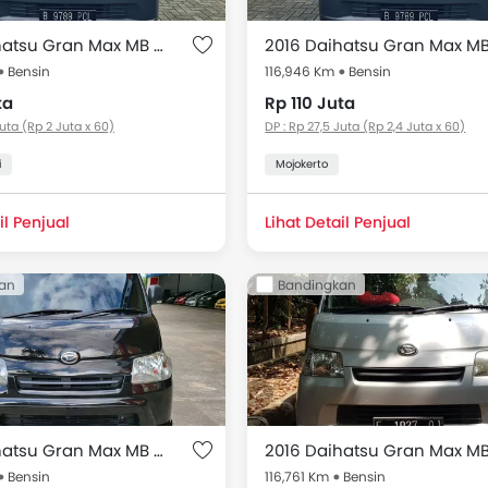
2016 Daihatsu Gran Max MB 1.3 BLIND VAN
Bensin
116,946 Km
Bensin
ta
Rp 110 Juta
Juta (Rp 2 Juta x 60)
DP : Rp 27,5 Juta (Rp 2,4 Juta x 60)
i
Mojokerto
il Penjual
Lihat Detail Penjual
an
Bandingkan
2016 Daihatsu Gran Max MB Minibus 1.5L D Mini Bus MT
Bensin
116,761 Km
Bensin