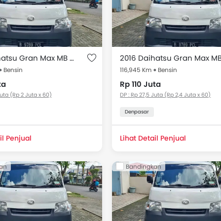
2016 Daihatsu Gran Max MB 1.3 BLIND VAN
Bensin
116,945 Km
Bensin
ta
Rp 110 Juta
Juta (Rp 2 Juta x 60)
DP : Rp 27,5 Juta (Rp 2,4 Juta x 60)
Denpasar
il Penjual
Lihat Detail Penjual
an
Bandingkan