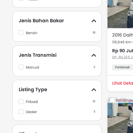
Grand Max
9
Luxio
8
Jenis Bahan Bakar
Gran Max
7
Hi Max
2
Bensin
18
116,946 Km
Honda
558
Rp 90 Ju
Mitsubishi
106
Jenis Transmisi
DP : Rp 22,5 
Suzuki
111
Manual
2
Pontianak
Hyundai
12
Lihat Deta
Kia
6
Listing Type
BMW
51
Bandingk
Pribadi
15
Mazda
40
Dealer
3
Isuzu
9
Mercedes Benz
79