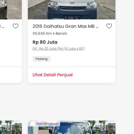
2016 Daihatsu Gran Max MB Minibus 1.3L D Blind Van MT
2016 Daihatsu Gran Max MB 1.3 BLIND VAN
116,945 Km
Bensin
Rp 80 Juta
DP : Rp 20 Juta (Rp 1,8 Juta x 60)
Padang
Lihat Detail Penjual
Bandingkan