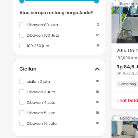
Bandingk
Daftar Harg
Indonesia
Atau berapa rentang harga Anda?
Dibawah 80 Juta
2
Model
Dibawah 100 Juta
12
Daihatsu
100-150 juta
6
182,000 Km
Rp 84,5 
Cicilan
DP : Rp 21,2 J
cicilan 2 juta
10
Semarang
Dibawah 3 Juta
18
Lihat Deta
Dibawah 4 Juta
18
Dibawah 5 Juta
18
Bandingk
Dibawah 10 Juta
18
Dibawah 20 Juta
18