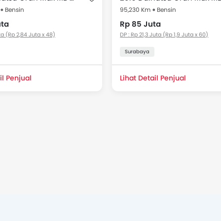
Bensin
95,230 Km
Bensin
uta
Rp 85 Juta
ta (Rp 2,84 Juta x 48)
DP : Rp 21,3 Juta (Rp 1,9 Juta x 60)
Surabaya
il Penjual
Lihat Detail Penjual