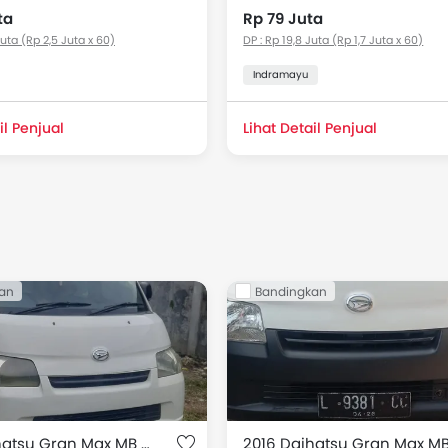
ta
Rp 79 Juta
Juta (Rp 2,5 Juta x 60)
DP : Rp 19,8 Juta (Rp 1,7 Juta x 60)
Indramayu
il Penjual
Lihat Detail Penjual
an
Bandingkan
2016 Daihatsu Gran Max MB Minibus 1.3L D Mini Bus MT