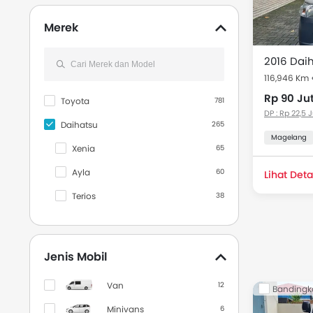
Dibawah 50 Juta
18
Merek
116,946 Km
Rp 90 Ju
Toyota
781
DP : Rp 22,5 
Daihatsu
265
Magelang
Xenia
65
Ayla
60
Lihat Deta
Terios
38
Sigra
27
Gran Max MB
18
Jenis Mobil
Gran Max PU
18
Van
12
Bandingk
Sirion
13
Minivans
6