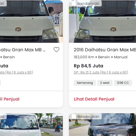
an
Bandingkan
a Mobil Bekas Gran Max MB 2016 mulai dari Rp 79 Juta untuk
Harga
 Gran Max MB Bekas
Dimulai dari @ Rp 79 Juta
2016 Daihatsu Gran Max MB 1.3 BLIND VAN AC
Bensin
182,000 Km
Bensin
Manual
Juta
Rp 84,5 Juta
uta (Rp 1,9 Juta x 60)
DP : Rp 21,2 Juta (Rp 1,9 Juta x 60)
Semarang
2 seat
1298 CC
il Penjual
Lihat Detail Penjual
an
Bandingkan