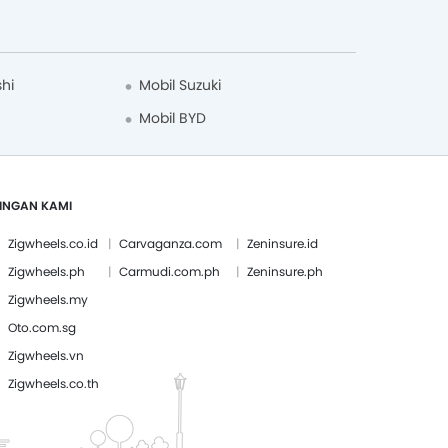
shi
Mobil Suzuki
Mobil BYD
INGAN KAMI
Zigwheels.co.id
Carvaganza.com
Zeninsure.id
Zigwheels.ph
Carmudi.com.ph
Zeninsure.ph
Zigwheels.my
Oto.com.sg
Zigwheels.vn
Zigwheels.co.th