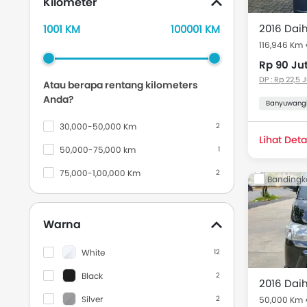
Kilometer
Nissan
69
Chevrolet
13
1001 KM
100001 KM
116,946 Km
Datsun
17
Rp 90 Ju
Volkswagen
9
DP : Rp 22,5 
Atau berapa rentang kilometers
Lexus
23
Anda?
Banyuwang
Jeep
2
30,000-50,000 Km
2
Lihat Deta
Land Rover
1
50,000-75,000 km
1
Audi
1
75,000-1,00,000 Km
2
Bandingk
MINI
5
Peugeot
1
Warna
Porsche
6
White
12
Aston Martin
2
Black
2
Mclaren
2
Silver
2
50,000 Km
Bentley
1