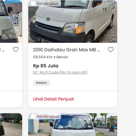
Bandingkan
 model Gran Max MB, pilih dari 18 mobil bekas di
2016 Daihatsu Gran Max MB Blind Van 1.3 AC
2016 Daihatsu Gran Max MB 1.3 BLIND VAN
58,564 Km
Bensin
Rp 85 Juta
DP : Rp 21,3 Juta (Rp 1,9 Juta x 60)
Medan
Lihat Detail Penjual
Bandingkan