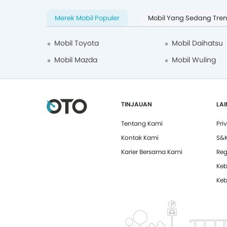
Magelang
1
Merek Mobil Populer
Mobil Yang Sedang Tren
Majalengka
1
Medan
1
Mobil Toyota
Mobil Daihatsu
Mojokerto
1
Mobil Mazda
Mobil Wuling
Padang
1
Pontianak
1
TINJAUAN
LA
Subang
1
Tentang Kami
Pri
Surabaya
1
Kontak Kami
S&
Tangerang
1
Karier Bersama Kami
Reg
Keb
Keb