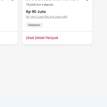
75,069 Km
Bensin
Rp 90 Juta
DP : Rp 5 Juta (Rp 2,14 Juta x 48)
Denpasar
Lihat Detail Penjual