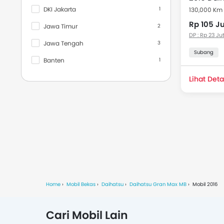
DKI Jakarta
1
130,000 Km
2011
4
Rp 105 J
Jawa Timur
2
2010
2
DP : Rp 23 Ju
Jawa Tengah
3
2008
1
Subang
Banten
1
Bali
3
Lihat Deta
Kalimantan Barat
1
Semua Kota
Denpasar
3
Semarang
2
Banyuwangi
1
Batam
1
Home
Mobil Bekas
Daihatsu
Daihatsu Gran Max MB
Mobil 2016
Indramayu
1
Cari Mobil Lain
Jakarta Selatan
1