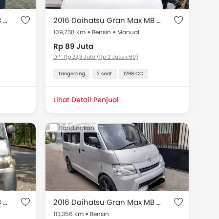
2016 Daihatsu Gran Max MB Minibus 1.3L D Blind Van MT
2016 Daihatsu Gran Max MB Blind Van 1.3 STD
109,738 Km
Bensin
Manual
Rp 89 Juta
DP : Rp 22,3 Juta (Rp 2 Juta x 60)
Tangerang
2 seat
1298 CC
Lihat Detail Penjual
Bandingkan
2016 Daihatsu Gran Max MB Minibus 1.3L D Mini Bus MT
2016 Daihatsu Gran Max MB Minibus 1.5L D Mini Bus MT
113,356 Km
Bensin