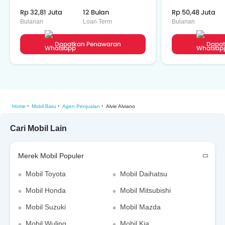
Rp 32,81 Juta
12 Bulan
Rp 50,48 Juta
Bulanan
Loan Term
Bulanan
Dapatkan Penawaran
Dapat
Home
Mobil Baru
Agen Penjualan
Alvie Alviano
Cari Mobil Lain
Merek Mobil Populer
Mobil Toyota
Mobil Daihatsu
Mobil Honda
Mobil Mitsubishi
Mobil Suzuki
Mobil Mazda
Mobil Wuling
Mobil Kia