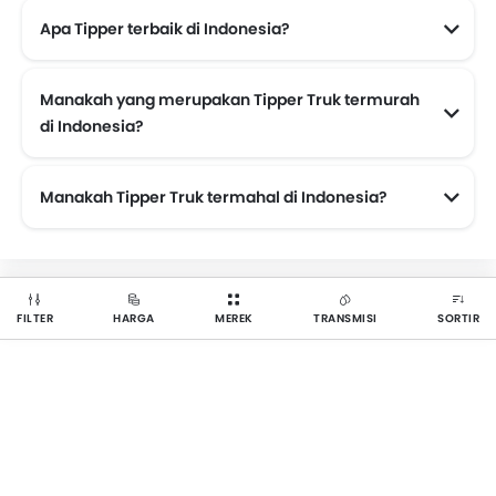
Apa Tipper terbaik di Indonesia?
Berdasarkan harga, spesifikasi, dan fitur, beberapa Tipper Truk terbaik adalah
Hino Dutro Dump 136 HD
Hino Dutro Dump 115 HD
Manakah yang merupakan Tipper Truk termurah
di Indonesia?
Manakah Tipper Truk termahal di Indonesia?
Sitrak C7H 50.430 8x4 BB Tipper
Mitsubishi Fighter FN 62 F HD
FILTER
HARGA
MEREK
TRANSMISI
SORTIR