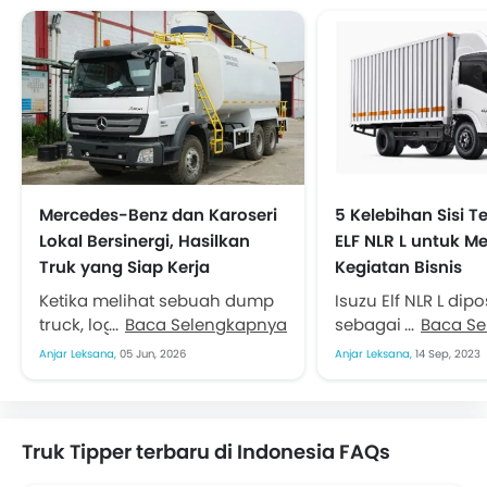
Mercedes-Benz dan Karoseri
5 Kelebihan Sisi T
Lokal Bersinergi, Hasilkan
ELF NLR L untuk M
Truk yang Siap Kerja
Kegiatan Bisnis
Ketika melihat sebuah dump
Isuzu Elf NLR L dip
truck, logging truck atau
Baca Selengkapnya
sebagai light truc
Baca S
water truck beroperasi di
menunjang aneka 
Anjar Leksana,
05 Jun, 2026
Anjar Leksana,
14 Sep, 2023
lapangan. Banyak orang
bisnis. Apalagi p
mungkin hanya
jeli melakukan be
memperhatikan ukuran bodi...
macam terobosan,.
Truk Tipper terbaru di Indonesia FAQs