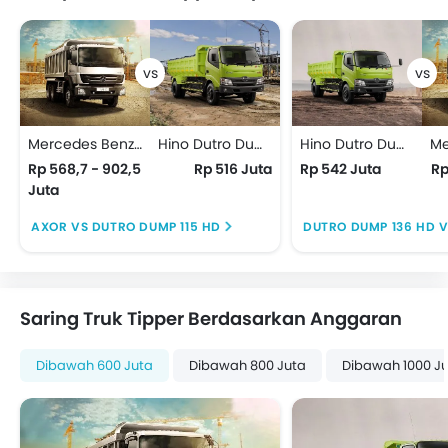
Mercedes Benz Axor
Hino Dutro Dump 115 HD
Hino Dutro Dump 136 HD
Rp 568,7 - 902,5
Rp 516 Juta
Rp 542 Juta
Rp
Juta
AXOR VS DUTRO DUMP 115 HD
DUTRO DUMP 136 HD 
Saring Truk Tipper Berdasarkan Anggaran
Dibawah 600 Juta
Dibawah 800 Juta
Dibawah 1000 J