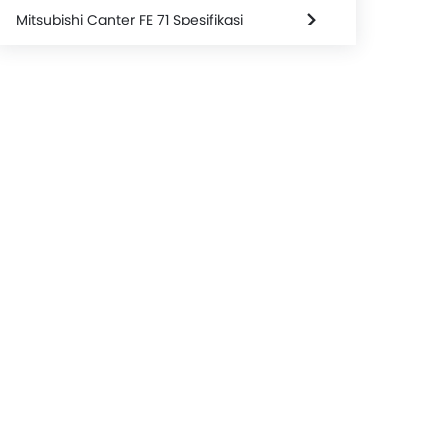
Mitsubishi Canter FE 71 Spesifikasi
Mitsubishi Canter FE 71 FAQs
Brosur Mitsubishi Canter FE 71
Dealer Mitsubishi