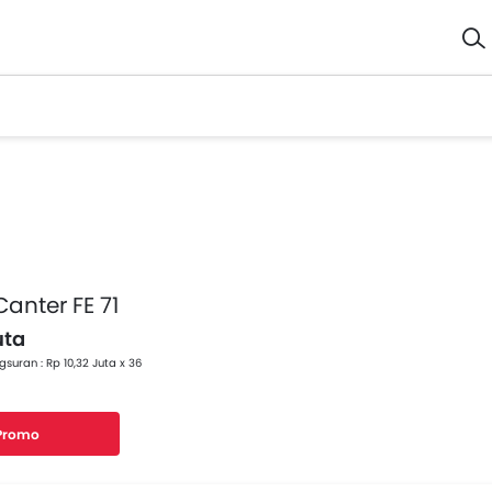
Canter FE 71
uta
gsuran : Rp 10,32 Juta x 36
 Promo