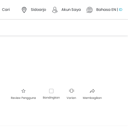
Cari
Sidoarjo
Akun Saya
Bahasa
EN
|
ID
Bandingkan
Review Pengguna
Varian
Membagikan
Facebook
Twitter
Whatsapp
Pinterest