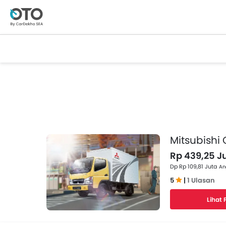
Mitsubishi 
Rp 439,25 J
Dp Rp 109,81 Juta
An
5
|
1 Ulasan
Lihat