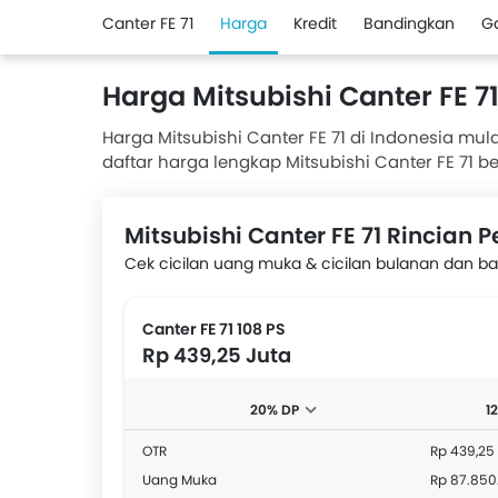
Canter FE 71
Harga
Kredit
Bandingkan
G
Harga Mitsubishi Canter FE 71
Harga Mitsubishi Canter FE 71 di Indonesia mula
daftar harga lengkap Mitsubishi Canter FE 71
di bawah in. Juga, Dapatkan harga terbaik de
Mitsubishi Canter FE 71 Rincian
Cek cicilan uang muka & cicilan bulanan dan band
Canter FE 71 108 PS
Rp 439,25 Juta
20% DP
1
OTR
Rp 439,25
Uang Muka
Rp 87.850