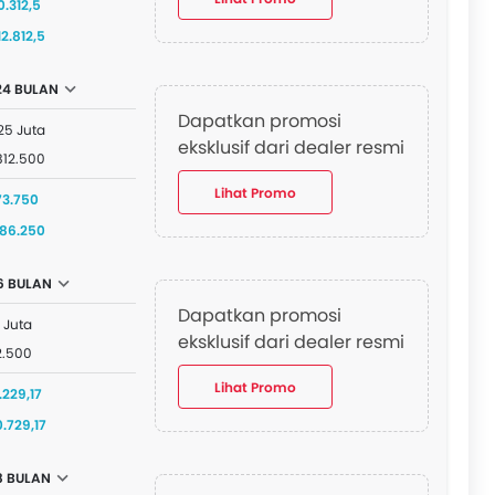
0.312,5
12.812,5
24 BULAN
Dapatkan promosi
25 Juta
eksklusif dari dealer resmi
812.500
Lihat Promo
73.750
186.250
6 BULAN
Dapatkan promosi
 Juta
eksklusif dari dealer resmi
2.500
Lihat Promo
.229,17
0.729,17
8 BULAN