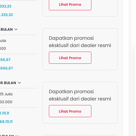
Lihat Promo
.333,33
.333,33
 BULAN
Dapatkan promosi
Juta
eksklusif dari dealer resmi
000
Lihat Promo
666,67
.666,67
36 BULAN
Dapatkan promosi
25 Juta
eksklusif dari dealer resmi
850.000
Lihat Promo
.111,11
8.111,11