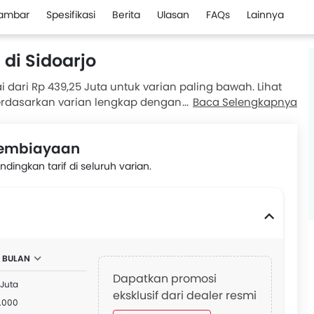
ambar
Spesifikasi
Berita
Ulasan
FAQs
Lainnya
 di Sidoarjo
i dari Rp 439,25 Juta untuk varian paling bawah. Lihat
 berdasarkan varian lengkap dengan promo yang tersedia
Baca Selengkapnya
ngan meminta penawaran dari dealer resmi Mitsubishi.
 Pembiayaan
ingkan tarif di seluruh varian.
2 BULAN
Dapatkan promosi
 Juta
eksklusif dari dealer resmi
.000