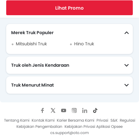
Home
Truk Baru
Truk JAC
JAC N90 EV
Brosur
Lihat Promo
Cari Truk Lain
Merek Truk Populer
Mitsubishi Truk
Hino Truk
Truk oleh Jenis Kendaraan
Truk Menurut Minat
Tentang Kami
Kontak Kami
Karier Bersama Kami
Privasi
S&K
Regulasi
Kebijakan Pengembalian
Kebijakan Privasi Aplikasi Opsee
cs.support@oto.com