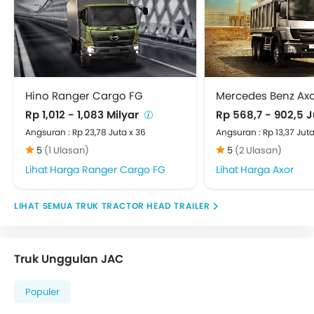
Hino Ranger Cargo FG
Mercedes Benz Ax
Rp 1,012 - 1,083 Milyar
Rp 568,7 - 902,5 
Angsuran : Rp 23,78 Juta x 36
Angsuran : Rp 13,37 Juta
5
(1 Ulasan)
5
(2 Ulasan)
Harga Ranger Cargo FG
Harga Axor
TRUK TRACTOR HEAD TRAILER
Truk Unggulan JAC
Populer