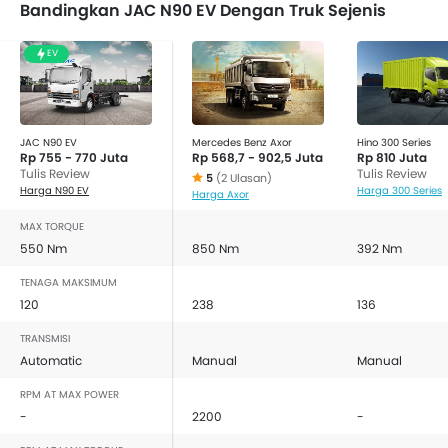
Bandingkan JAC N90 EV Dengan Truk Sejenis
EV
JAC N90 EV
Mercedes Benz Axor
Hino 300 Series
Rp 755 - 770 Juta
Rp 568,7 - 902,5 Juta
Rp 810 Juta
Tulis Review
Tulis Review
5
(2 Ulasan)
Harga N90 EV
Harga 300 Series
Harga Axor
MAX TORQUE
550 Nm
850 Nm
392 Nm
TENAGA MAKSIMUM
120
238
136
TRANSMISI
Automatic
Manual
Manual
RPM AT MAX POWER
-
2200
-