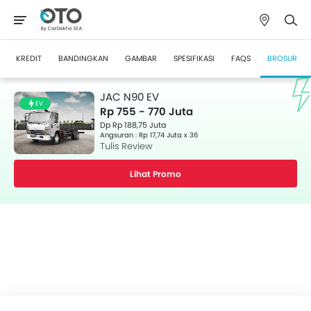
KREDIT
BANDINGKAN
GAMBAR
SPESIFIKASI
FAQS
BROSUR
JAC N90 EV
EV
Rp 755 - 770 Juta
Dp Rp 188,75 Juta
Angsuran : Rp 17,74 Juta x 36
Tulis Review
Lihat Promo