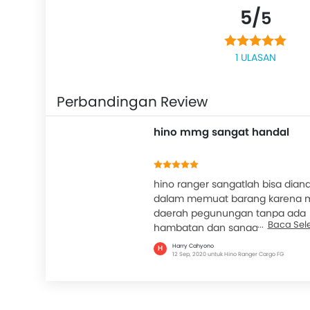
5/
5
1 ULASAN
Perbandingan Review
hino mmg sangat handal
hino ranger sangatlah bisa dian
dalam memuat barang karena m
daerah pegunungan tanpa ada
Baca Sel
hambatan dan sangat bertenag
bbm tidak...
Harry Cahyono
H
12 Sep, 2020 untuk Hino Ranger Cargo FG