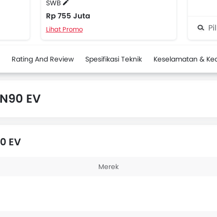
SWB
Rp 755 Juta
Pi
Lihat Promo
Rating And Review
Spesifikasi Teknik
Keselamatan & K
 N90 EV
0 EV
Merek