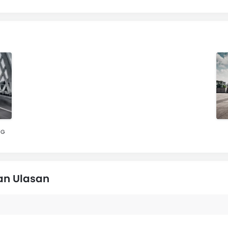
FG
an Ulasan