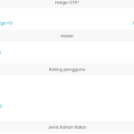
Harga OTR*
rgo FG
Varian
K
Rating pengguna
G
Jenis Bahan Bakar