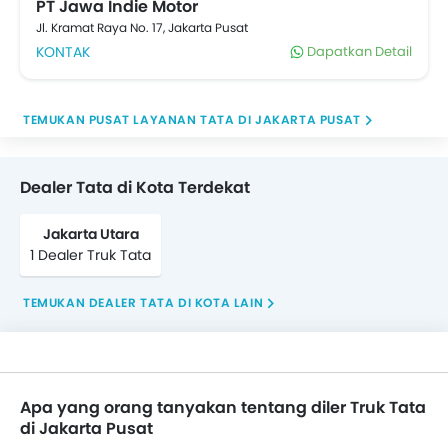
untuk tukar tambah truk lama Anda, pembelian tunai
PT Jawa Indie Motor
atau
Kredit Truk
. Pilihan truk
Kredit Multiguna
juga
Jl. Kramat Raya No. 17, Jakarta Pusat
tersedia dari bank ternama di oto.com
KONTAK
Dapatkan Detail
TEMUKAN PUSAT LAYANAN TATA DI JAKARTA PUSAT
Dealer Tata di Kota Terdekat
Jakarta Utara
1 Dealer Truk Tata
TEMUKAN DEALER TATA DI KOTA LAIN
Apa yang orang tanyakan tentang diler Truk Tata
di Jakarta Pusat