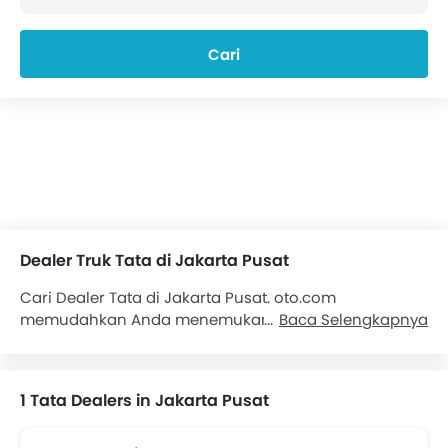
Cari
Dealer Truk Tata di Jakarta Pusat
Cari Dealer Tata di Jakarta Pusat. oto.com
memudahkan Anda menemukan dealer resmi Tata di
Baca Selengkapnya
Jakarta Pusat. Temukan lebih dari 1 dealer Tata di
Jakarta Pusat. Kami akan menyediakan semua
informasi kontak mengenai dealer
Truk Tata
untuk
1 Tata Dealers in Jakarta Pusat
kenyamanan Anda. Detail yang tersedia. Pilihan truk
Tata yang populer antara lain . Hubungi Dealer Tata