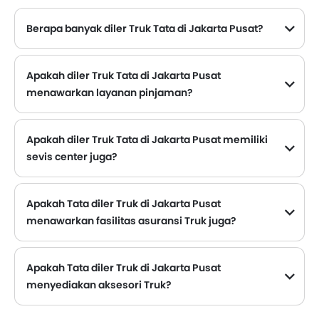
Berapa banyak diler Truk Tata di Jakarta Pusat?
Apakah diler Truk Tata di Jakarta Pusat
menawarkan layanan pinjaman?
Sebagian besar diler Truk Tata yang berlokasi di Jakarta Pusat menawarkan layanan pinjaman dengan DP, promo angsuran bulanan yang menarik.
Apakah diler Truk Tata di Jakarta Pusat memiliki
sevis center juga?
Beberapa diler Truk Tata di Jakarta Pusat memiliki fasilitas pusat layanan. Namun, sejumlah diler memiliki pusat layanan terpisah. Disarankan untuk menanyakan hal ini ke diler resmi Tata terdekat dengan nomor kontak yang disediakan.
Apakah Tata diler Truk di Jakarta Pusat
menawarkan fasilitas asuransi Truk juga?
Tata Diler Truk di Jakarta Pusat dan perusahaan asuransi diketahui memiliki ikatan. Sehingga memudahkan pembeli untuk mengasuransikan Truk Tata mereka langsung di diler.
Apakah Tata diler Truk di Jakarta Pusat
menyediakan aksesori Truk?
Ya. Sebagian besar diler mobil Tata menjual aksesori mobil. Anda dapat membeli aksesori orisinal dari mereka.