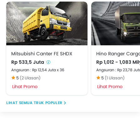
Howo
Homan
Mitsubishi Canter FE SHDX
Hino Ranger Carg
Rp 533,5 Juta
Rp 1,012 - 1,083 Mi
Angsuran : Rp 12,54 Juta x 36
Angsuran : Rp 23,78 Jut
5
(2 Ulasan)
5
(1 Ulasan)
Lihat Promo
Lihat Promo
TRUK POPULER