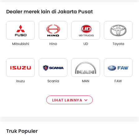
Dealer merek lain di Jakarta Pusat
Mitsubishi
Hino
UD
Toyota
Isuzu
Scania
MAN
FAW
LIHAT LAINNYA
Renault
Iveco
XCMG
Sitrak
Truk Populer