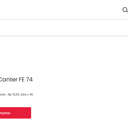
Canter FE 74
ran : Rp 12,03 Juta x 36
 Promo