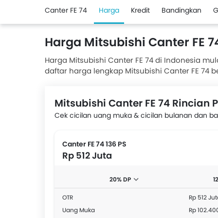
Canter FE 74
Harga
Kredit
Bandingkan
G
Harga Mitsubishi Canter FE 
Harga Mitsubishi Canter FE 74 di Indonesia mula
daftar harga lengkap Mitsubishi Canter FE 74
tersedia di bawah in. Juga, Dapatkan harga t
Mitsubishi.
Mitsubishi Canter FE 74 Rincia
Cek cicilan uang muka & cicilan bulanan dan band
Canter FE 74 136 PS
Rp 512 Juta
20% DP
1
OTR
Rp 512 Jut
Uang Muka
Rp 102.40