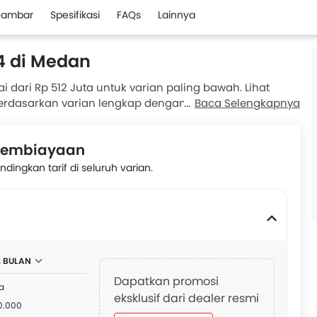
ambar
Spesifikasi
FAQs
Lainnya
74 di Medan
i dari Rp 512 Juta untuk varian paling bawah. Lihat
 berdasarkan varian lengkap dengan promo yang
Baca Selengkapnya
erbaik dengan meminta penawaran dari dealer resmi
n Pembiayaan
ingkan tarif di seluruh varian.
2 BULAN
Dapatkan promosi
a
eksklusif dari dealer resmi
0.000