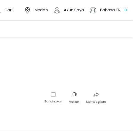
Cari
Medan
Akun Saya
Bahasa
EN
|
ID
Bandingkan
Varian
Membagikan
Facebook
Twitter
Whatsapp
Pinterest