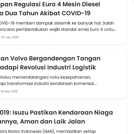
pan Regulasi Euro 4 Mesin Diesel
a Dua Tahun Akibat COVID-19
ID-19 memberi dampak sistemik ke banyak hal. Salah
encana pemberlakukan wajib standar emisi Euro 4 untuk
diesel....
30 Jun, 2020
dan Volvo Bergandengan Tangan
dapi Revolusi Industri Logistik
n Volvo menandatangani nota kesepahaman,
i transformasi industri kendaraan komersial.
 antarkeduanya, diharapkan saling melengkapi, mulai
19 Des, 2019
embangan teknologi...
2019: Isuzu Pastikan Kendaraan Niaga
annya, Aman dan Laik Jalan
stra Motor Indonesia (IAMI), memastikan setiap