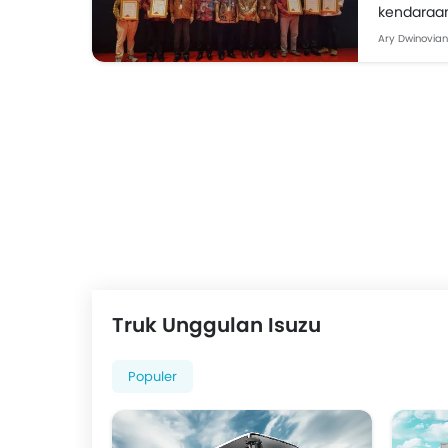
kendaraan
konsumen. 
Ary Dwinovia
Truk Unggulan Isuzu
Populer