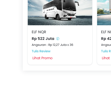
ELF NQR
ELF N
Rp 522 Juta
Rp 4
Angsuran : Rp 12,27 Juta x 36
Angsur
Tulis Review
Tulis 
Lihat Promo
Lihat