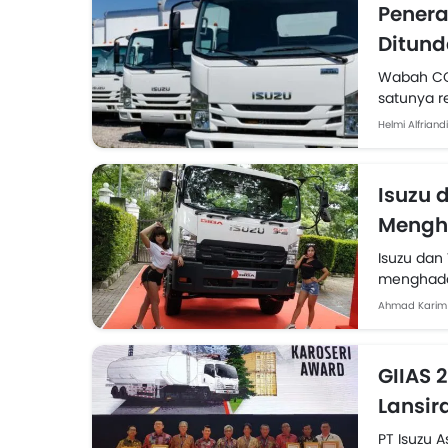
Penera
Ditund
Wabah COV
satunya r
kendaraan 
Helmi Alfriandi
Isuzu 
Mengha
Isuzu da
menghadap
Kemitraan
Ahmad Karim
dari peng
GIIAS 
Lansir
PT Isuzu A