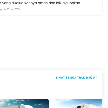
 yang dikeluarkannya aman dan laik digunakan
Itu lantaran mereka telah...
nsyah
25 Jul, 2019
TRUK ISUZU