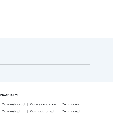
INGAN KAMI
Zigwheels.co.id
Carvaganza.com
Zeninsure.id
Zigwheels.ph
Carmudi.com.ph
Zeninsure.ph