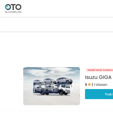
Model telah kedalu
Isuzu GIGA 
5
|
1 Ulasan
Truk 