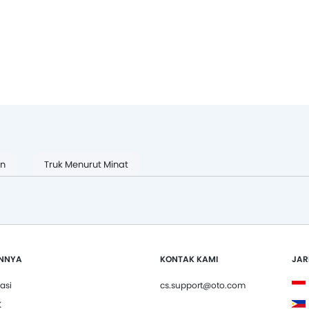
an
Truk Menurut Minat
INNYA
KONTAK KAMI
JAR
vasi
cs.support@oto.com
K