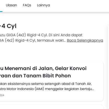
Ulasan
FAQs
Lainnya
-4 Cyl
uzu GIGA (4x2) Rigid-4 Cyl. Di sini Anda dapat
A (4x2) Rigid-4 Cyl, termasuk waktu peluncuran,
Baca Selengkapnya
ingan, skor keselamatan, dll.
zu Menemani di Jalan, Gelar Konvoi
aan dan Tanam Bibit Pohon
an eksistensinya selama setengah abad di Tanah Air,
stra Motor Indonesia (IAMI) menggelar kegiatan bertajuk
Menemani...
2024