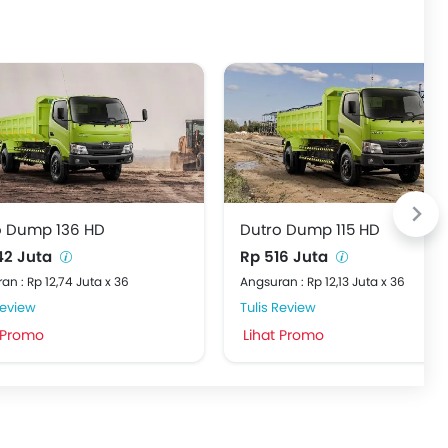
o Dump 136 HD
Dutro Dump 115 HD
42 Juta
Rp 516 Juta
an : Rp 12,74 Juta x 36
Angsuran : Rp 12,13 Juta x 36
Review
Tulis Review
 Promo
Lihat Promo