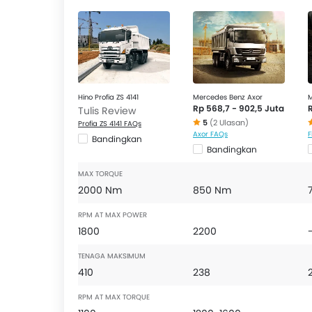
Hino Profia ZS 4141
Mercedes Benz Axor
M
Rp 568,7 - 902,5 Juta
R
Tulis Review
5
(2 Ulasan)
Profia ZS 4141 FAQs
Axor FAQs
F
Bandingkan
Bandingkan
MAX TORQUE
2000 Nm
850 Nm
RPM AT MAX POWER
1800
2200
TENAGA MAKSIMUM
410
238
RPM AT MAX TORQUE