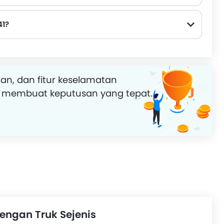
41?
an, dan fitur keselamatan
 membuat keputusan yang tepat.
Dengan Truk Sejenis