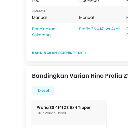
1100
1200-1600
TRANSMISI
Manual
Manual
Bandingkan
Profia ZS 4141 vs Axor
Sekarang
BANDINGKAN SEJENIS TRUK
Bandingkan Varian Hino Profia Z
Diesel
Profia ZS 4141 ZS 6x4 Tipper
Fitur Varian Dasar