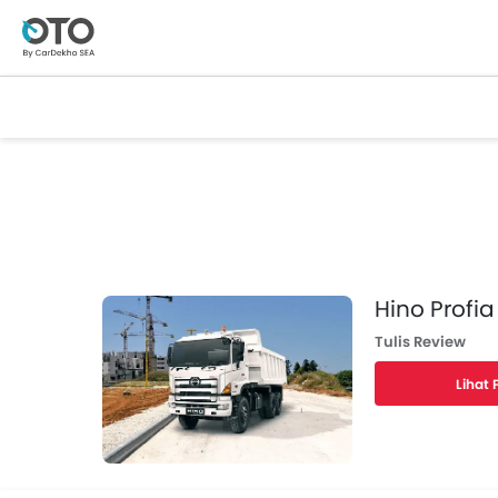
Hino Profia
Tulis Review
Lihat