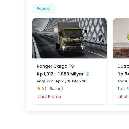
Populer
Ranger Cargo FG
Dutr
Rp 1,012 - 1,083 Milyar
Rp 5
Angsuran : Rp 23,78 Juta x 36
Angsur
5
(1 Ulasan)
Tulis 
Lihat Promo
Lihat