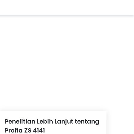
Penelitian Lebih Lanjut tentang
Profia ZS 4141