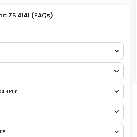
ia ZS 4141 (FAQs)
ZS 4141?
41?