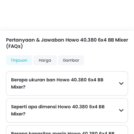
Pertanyaan & Jawaban Howo 40.380 6x4 BB Mixer
(FAQs)
Tinjauan
Harga
Gambar
Berapa ukuran ban Howo 40.380 6x4 BB
Mixer?
Howo 40.380 6x4 BB Mixer dilengkapi ban 12.00R20 di depan dan 12.00R20 belakang.
Seperti apa dimensi Howo 40.380 6x4 BB
Mixer?
Dimensi Howo 40.380 6x4 BB Mixer adalah sebagai berikut - Tinggi: 3890 mm , Panjang: {9040 mm , Lebar: 2500 mm .
Berapa kapasitas mesin Howo 40.380 6x4 BB