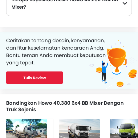
Mixer?
Mesin diesel Howo 40.380 6x4 BB Mixer memiliki kapasitas 9700 cc water-cooled, four strokes, 6 cylinder in line, turbocharged, direct injection .
Ceritakan tentang desain, kenyamanan,
dan fitur keselamatan kendaraan Anda.
Bantu teman Anda membuat keputusan
yang tepat.
Tulis Review
Bandingkan Howo 40.380 6x4 BB Mixer Dengan
Truk Sejenis