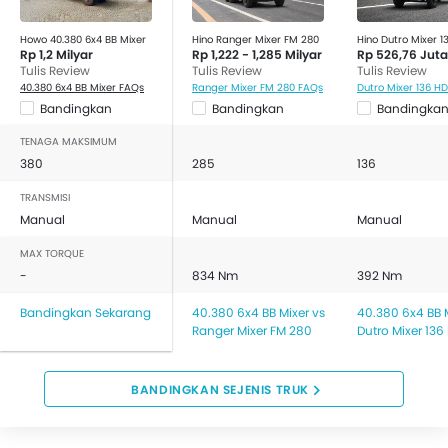
Howo 40.380 6x4 BB Mixer
Hino Ranger Mixer FM 280
Hino Dutro Mixer 1
Rp 1,2 Milyar
Rp 1,222 - 1,285 Milyar
Rp 526,76 Juta
Tulis Review
Tulis Review
Tulis Review
40.380 6x4 BB Mixer FAQs
Ranger Mixer FM 280 FAQs
Dutro Mixer 136 H
Bandingkan
Bandingkan
Bandingka
TENAGA MAKSIMUM
380
285
136
TRANSMISI
Manual
Manual
Manual
MAX TORQUE
-
834 Nm
392 Nm
Bandingkan Sekarang
40.380 6x4 BB Mixer vs
40.380 6x4 BB M
Ranger Mixer FM 280
Dutro Mixer 136
BANDINGKAN SEJENIS TRUK