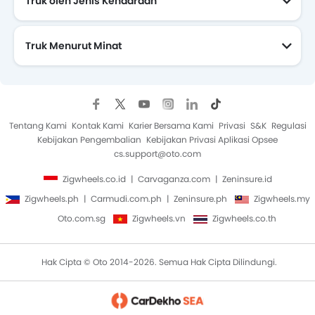
Truk oleh Jenis Kendaraan
Truk Menurut Minat
Tentang Kami
Kontak Kami
Karier Bersama Kami
Privasi
S&K
Regulasi
Kebijakan Pengembalian
Kebijakan Privasi Aplikasi Opsee
cs.support@oto.com
Zigwheels.co.id
Carvaganza.com
Zeninsure.id
Zigwheels.ph
Carmudi.com.ph
Zeninsure.ph
Zigwheels.my
Oto.com.sg
Zigwheels.vn
Zigwheels.co.th
Hak Cipta © Oto 2014-2026. Semua Hak Cipta Dilindungi.