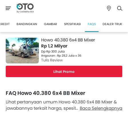
KREDIT
BANDINGKAN
GAMBAR
SPESIFIKASI
FAQS
DEALER TRUK
Howo 40.380 6x4 BB Mixer
Rp 1,2 Milyar
Dp Rp 300 Juta
Angsuran : Rp 28,2 Juta x 36
Tulis Review
Lihat Promo
FAQ Howo 40.380 6x4 BB Mixer
Lihat pertanyaan umum Howo 40.380 6x4 BB Mixer &
jawabannya terkait harga, spesifikasi, fitur, fitur
Baca Selengkapnya
keamanan, warna, interior dan eksterior di Oto
Indonesia. Juga, dapatkan jawaban ahli atas
pertanyaan Anda dari tim penggemar mobil kami