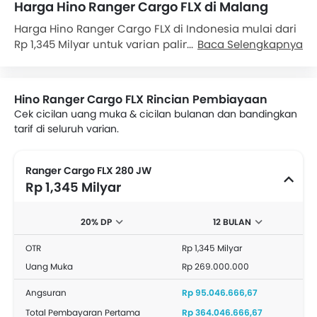
Harga Hino Ranger Cargo FLX di Malang
Harga Hino Ranger Cargo FLX di Indonesia mulai dari
Rp 1,345 Milyar untuk varian paling bawah. Lihat daftar
Baca Selengkapnya
harga lengkap Hino Ranger Cargo FLX berdasarkan
varian lengkap dengan promo yang tersedia di
bawah in. Juga, Dapatkan harga terbaik dengan
Hino Ranger Cargo FLX Rincian Pembiayaan
meminta penawaran dari dealer resmi Hino.
Cek cicilan uang muka & cicilan bulanan dan bandingkan
tarif di seluruh varian.
Ranger Cargo FLX 280 JW
Rp 1,345 Milyar
20% DP
12 BULAN
OTR
Rp 1,345 Milyar
Uang Muka
Rp 269.000.000
Angsuran
Rp 95.046.666,67
Total Pembayaran Pertama
Rp 364.046.666,67