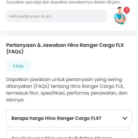
Tanyakan apa saja dan dapatkan jawabannya dalam 48 jam.
Pertanyaan & Jawaban Hino Ranger Cargo FLX
(FAQs)
FAQs
Dapatkan jawaban untuk pertanyaan yang sering
ditanyakan (FAQs) tentang Hino Ranger Cargo FLX,
termasuk fitur, spesifikasi, performa, perawatan, dan
lainnya.
Berapa harga Hino Ranger Cargo FLX?
Harga Hino Ranger Cargo FLX di Indonesia mulai dari Rp 1,345 Milyar hingga Rp 1,345 Milyar.