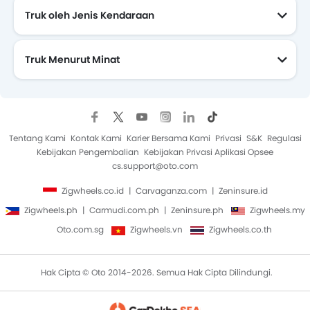
Truk oleh Jenis Kendaraan
Truk Menurut Minat
Tentang Kami
Kontak Kami
Karier Bersama Kami
Privasi
S&K
Regulasi
Kebijakan Pengembalian
Kebijakan Privasi Aplikasi Opsee
cs.support@oto.com
Zigwheels.co.id
Carvaganza.com
Zeninsure.id
Zigwheels.ph
Carmudi.com.ph
Zeninsure.ph
Zigwheels.my
Oto.com.sg
Zigwheels.vn
Zigwheels.co.th
Hak Cipta © Oto 2014-2026. Semua Hak Cipta Dilindungi.