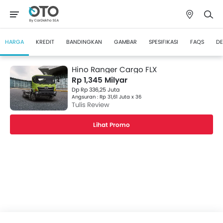
HARGA
KREDIT
BANDINGKAN
GAMBAR
SPESIFIKASI
FAQS
DE
Hino Ranger Cargo FLX
Rp 1,345 Milyar
Dp Rp 336,25 Juta
Angsuran : Rp 31,61 Juta x 36
Tulis Review
Lihat Promo