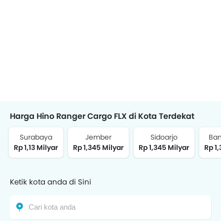
Harga Hino Ranger Cargo FLX di Kota Terdekat
Surabaya
Jember
Sidoarjo
Ba
Rp 1,13 Milyar
Rp 1,345 Milyar
Rp 1,345 Milyar
Rp 1
Ketik kota anda di Sini