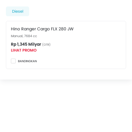
sementara varian tertinggi dihargai Rp 1,345 Milyar.
Kunjungi
Dealer Hino di Malang
untuk mendapatkan
Diesel
penawaran terbaik. Ada 2 varian Hino Ranger Cargo
FLX yang tersedia di Indonesia. Lihat harganya di
Hino Ranger Cargo FLX 280 JW
bawah ini.
Manual, 7684 cc
Rp 1,345 Milyar
(OTR)
LIHAT PROMO
BANDINGKAN