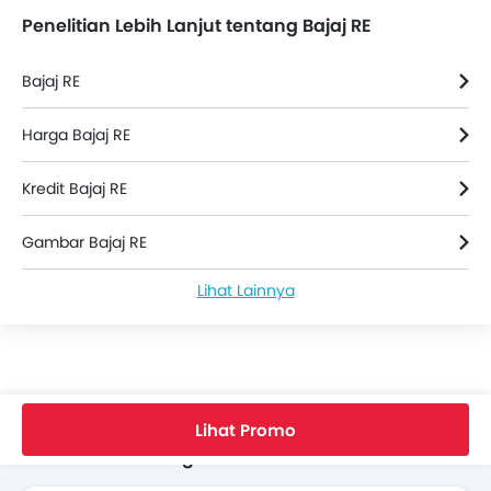
Penelitian Lebih Lanjut tentang Bajaj RE
Bajaj RE
Harga Bajaj RE
Kredit Bajaj RE
Gambar Bajaj RE
Lihat Lainnya
Bajaj RE Spesifikasi
Warna Bajaj RE
Bajaj RE FAQs
Home
Motor Roda Tiga Baru
Motor Roda Tiga Bajaj
RE
4S
Lihat Promo
Cari Motor Roda Tiga Lain
Brosur Bajaj RE