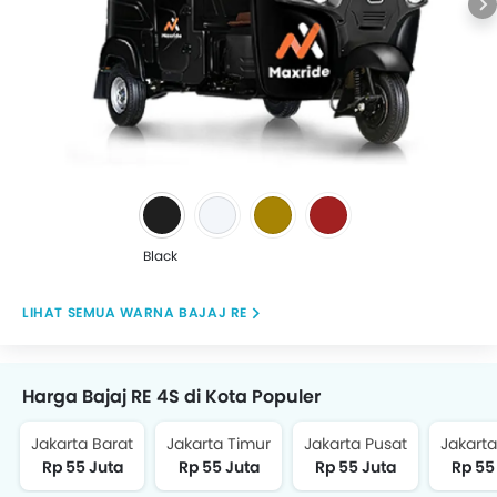
Black
WARNA BAJAJ RE
Harga Bajaj RE 4S di Kota Populer
Jakarta Barat
Jakarta Timur
Jakarta Pusat
Jakarta
Rp 55 Juta
Rp 55 Juta
Rp 55 Juta
Rp 55