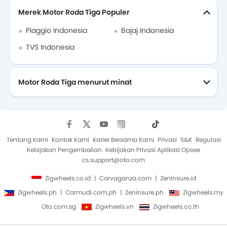
Dealer Bajaj
Merek Motor Roda Tiga Populer
Piaggio Indonesia
Bajaj Indonesia
TVS Indonesia
Motor Roda Tiga menurut minat
Motor Roda Tiga Terbaru
Bandingkan Motor Roda Tiga
Motor Roda Tiga Paling Populer
Tentang Kami
Kontak Kami
Karier Bersama Kami
Privasi
S&K
Regulasi
Kebijakan Pengembalian
Kebijakan Privasi Aplikasi Opsee
cs.support@oto.com
Zigwheels.co.id
Carvaganza.com
Zeninsure.id
Zigwheels.ph
Carmudi.com.ph
Zeninsure.ph
Zigwheels.my
Oto.com.sg
Zigwheels.vn
Zigwheels.co.th