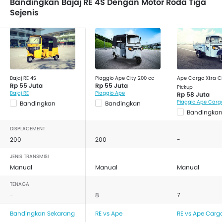
Bandingkan Bajaj RE 4S Dengan Motor Roda Tiga
Sejenis
Bajaj RE 4S
Piaggio Ape City 200 cc
Ape Cargo Xtra Ci
Rp 55 Juta
Rp 55 Juta
Pickup
Bajaj RE
Piaggio Ape
Rp 58 Juta
Piaggio Ape Carg
Bandingkan
Bandingkan
Bandingka
DISPLACEMENT
200
200
-
JENIS TRANSMISI
Manual
Manual
Manual
TENAGA
-
8
7
Bandingkan Sekarang
RE vs Ape
RE vs Ape Carg