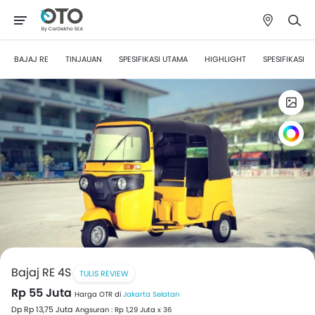
BAJAJ RE
TINJAUAN
SPESIFIKASI UTAMA
HIGHLIGHT
SPESIFIKASI
Bajaj RE 4S
TULIS REVIEW
Rp 55 Juta
Harga OTR di
Jakarta Selatan
Dp Rp 13,75 Juta
Angsuran : Rp 1,29 Juta x 36